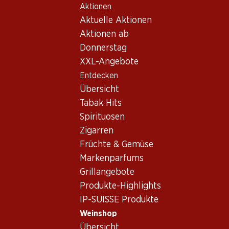
Aktionen
Table Of Content
Home
Weinshop
Wein Sortiment
Zum Hauptinhalt springen
Zum Inhaltsverzeichnis springen
Zum Hauptmenü springen
Aktuelle Aktionen
Sémillon, Australien
Aktionen ab
Donnerstag
Australien
Sémillon
XXL-Angebote
Entdecken
Übersicht
35.70
Tabak Hits
Flasche: 5.95
Spirituosen
Bellmount
Semillon/Chardonnay
Zigarren
2025
Früchte & Gemüse
(40)
Markenparfums
Grillangebote
Produkte-Highlights
IP-SUISSE Produkte
Weinshop
1 Produkten
Übersicht