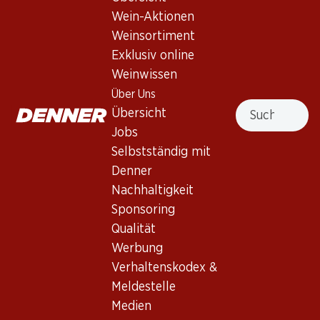
Wein-Aktionen
Weinsortiment
Nach Oben
Exklusiv online
Weinwissen
Über Uns
Suche
Übersicht
Newsletter
Jobs
Selbstständig mit
Bleiben Sie mit dem Denner Newsletter immer auf dem
neusten Stand. Melden Sie sich jetzt an!
Denner
Nachhaltigkeit
E-Mail Adresse
Jetzt anmelden
Sponsoring
Qualität
Werbung
Verhaltenskodex &
Services
Filialen
Meldestelle
Übersicht
Filialsuche
Medien
Denner Woche abonnieren
Neue Standorte