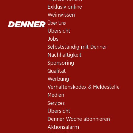
Via Cenit Coleccion Tierra del V
Exklusiv online
Rotwein
,
Spanien
,
Castilla y León
, 2019
Weinwissen
Sattes Purpur mit violetten Reflexen. Komplexer Duft nach re
Über Uns
langem Abgang.
Übersicht
Jobs
130.80
Selbstständig mit Denner
Nachhaltigkeit
Stückpreis: 21.80
Sponsoring
à 6 x 75 cl
Qualität
Geringe Verfügbarkeit
Werbung
Verhaltenskodex & Meldestelle
Medien
Services
Übersicht
Wissenswertes
Denner Woche abonnieren
Aktionsalarm