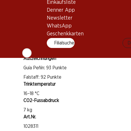
Rebsorte
Einkaufsliste
Tempranillo
Denner App
Weintyp
Newsletter
WhatsApp
Rotwein
Trinkreife
Geschenkkarten
2–12 Jahre
Filialsuche
D
Auszeichnungen
Guía Peñín: 93 Punkte
Falstaff: 92 Punkte
Trinktemperatur
16–18 °C
CO2-Fussabdruck
7 kg
Art.Nr.
1028311