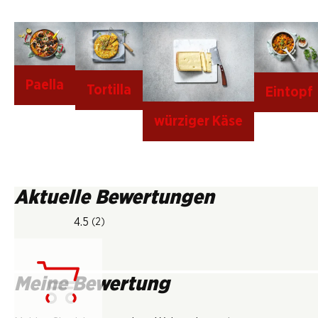
Paella
Tortilla
Eintopf
würziger Käse
Aktuelle Bewertungen
4.5
(2)
Meine Bewertung
Lädt...