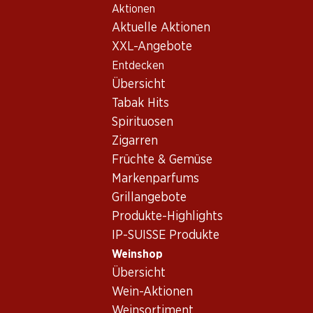
Aktionen
Table Of Content
Home
Weinshop
Wein/Champagner
Rotwein
Zum Hauptinhalt springen
Zum Inhaltsverzeichnis springen
Zum Hauptmenü springen
Aktuelle Aktionen
XXL-Angebote
Entdecken
Übersicht
Tabak Hits
Spirituosen
Zigarren
Früchte & Gemüse
Markenparfums
Grillangebote
Produkte-Highlights
IP-SUISSE Produkte
Weinshop
Übersicht
4.5
(2)
Wein-Aktionen
Weinsortiment