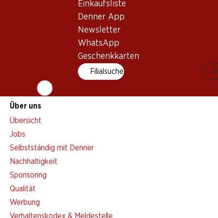
Einkaufsliste
Aktionsalarm
Denner App
Einkaufsliste
Newsletter
Denner App
WhatsApp
Newsletter
Geschenkkarten
WhatsApp
Filialsuche
D
Geschenkkarten
Über uns
Übersicht
Jobs
Selbstständig mit Denner
Nachhaltigkeit
Sponsoring
Qualität
Werbung
Verhaltenskodex & Meldestelle