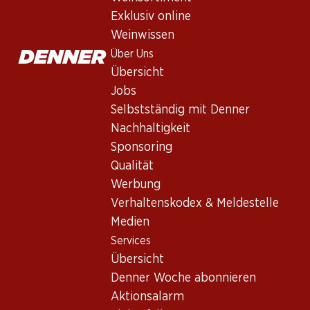
Exklusiv online
Weinwissen
Über Uns
Übersicht
Jobs
Selbstständig mit Denner
Nachhaltigkeit
Newsletter
Sponsoring
Qualität
Bleiben Sie mit dem Denner Newsletter immer auf dem neusten
Werbung
E-Mail Adresse
Verhaltenskodex & Meldestelle
Medien
Services
Übersicht
Services
Denner Woche abonnieren
Übersicht
Aktionsalarm
Denner Woche abonnieren