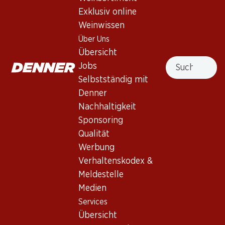
Verger du Soleil Sauvignon
Exklusiv online
Blanc Vin de Pays d'Oc 50
Weinwissen
Über Uns
Weisswein
,
Frankreich
,
Pays d'Oc
Übersicht
Suche
Frankreich, Pays d'Oc, 2025, 50 cl
Jobs
Selbstständig mit
Nicht lieferbar
Denner
Nachhaltigkeit
Sponsoring
Qualität
Werbung
Wissenswertes
Verhaltenskodex &
Meldestelle
Rebsorte
Medien
Services
Weintyp
Übersicht
Weisswein