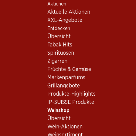
Aktionen
Table Of Content
Home
Weinshop
Wein/Champagner
Weisswein
Zum Hauptinhalt springen
Zum Inhaltsverzeichnis springen
Zum Hauptmenü springen
Aktuelle Aktionen
Frankreich
Pays d'Oc
Verger du Soleil Sauvignon Blanc Vin de Pays d'Oc 50
XXL-Angebote
Entdecken
Übersicht
Tabak Hits
Spirituosen
Zigarren
Früchte & Gemüse
Markenparfums
Grillangebote
Produkte-Highlights
IP-SUISSE Produkte
Weinshop
Übersicht
Vorderseite
Rückseite
Verpackung
Wein-Aktionen
Weinsortiment