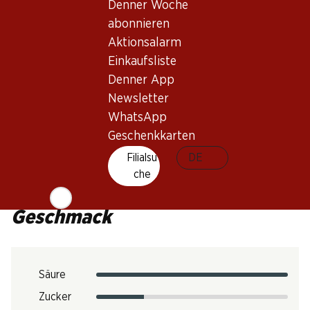
Denner Woche
Trinkreife
abonnieren
0
Aktionsalarm
Einkaufsliste
Trinktemperatur
Denner App
Newsletter
CO2-Fussabdruck
WhatsApp
6.06 kg
Geschenkkarten
Art.Nr.
Filialsu
DE
1026423
che
Geschmack
Säure
Zucker