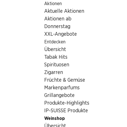
Aktionen
Table Of Content
Home
Getränke
Wein/Champagner
Zum Hauptinhalt springen
Zum Inhaltsverzeichnis springen
Zum Hauptmenü springen
Aktuelle Aktionen
Terroir La Baume Saint-Paul Fitou AOP
Aktionen ab
Donnerstag
XXL-Angebote
Entdecken
Übersicht
Tabak Hits
Spirituosen
Zigarren
Früchte & Gemüse
Markenparfums
Grillangebote
Produkte-Highlights
Vorderseite
Rückseite
Verpackung
IP-SUISSE Produkte
Weinshop
4.0
(9)
Übersicht