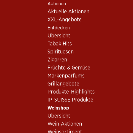
Aktionen
Table Of Content
Home
Weinshop
Wein/Champagner
Weisswein
Zum Hauptinhalt springen
Zum Inhaltsverzeichnis springen
Zum Hauptmenü springen
Aktuelle Aktionen
Weisswein_old Australien, Sou
XXL-Angebote
Entdecken
Australien
Übersicht
Tabak Hits
Spirituosen
83.70
53.70
23.70
Zigarren
Flasche: 13.95
Flasche: 8.95
Flasche: 3.95
Früchte & Gemüse
Barossa Ink S
Hardys Nottage Hill
Sovereign Creek
Chardonnay
Shiraz
2023
Markenparfums
2025
2024
Grillangebote
(97)
(48)
Produkte-Highlights
IP-SUISSE Produkte
Weinshop
Übersicht
Wein-Aktionen
Weinsortiment