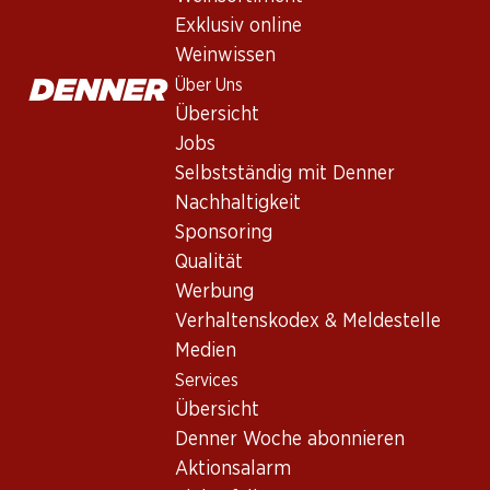
Exklusiv online
Weinwissen
Über Uns
Übersicht
Jobs
Selbstständig mit Denner
Newsletter
Nachhaltigkeit
Sponsoring
Bleiben Sie mit dem Denner Newsletter immer auf dem neusten
Qualität
E-Mail Adresse
Werbung
Verhaltenskodex & Meldestelle
Medien
Services
Services
Übersicht
Übersicht
Denner Woche abonnieren
Denner Woche abonnieren
Aktionsalarm