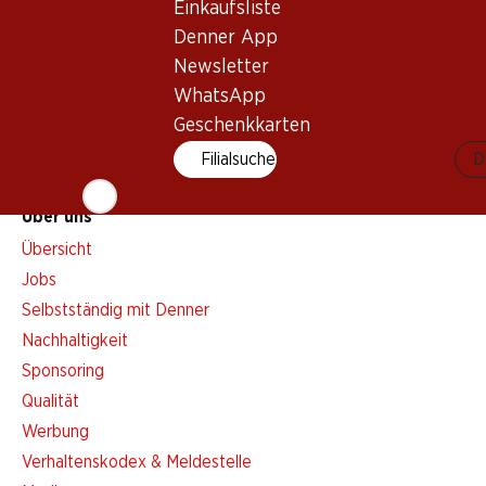
Aktionsalarm
Einkaufsliste
Einkaufsliste
Denner App
Newsletter
Denner App
WhatsApp
Newsletter
Geschenkkarten
WhatsApp
Geschenkkarten
Filialsuche
D
Über uns
Übersicht
Jobs
Selbstständig mit Denner
Nachhaltigkeit
Sponsoring
Qualität
Werbung
Verhaltenskodex & Meldestelle