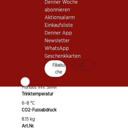
Denner Woche
abonnieren
Rebsorte
Aktionsalarm
Chardonnay
Einkaufsliste
Pinot Noir
Denner App
Weintyp
Newsletter
Schaumwein
WhatsApp
Trinkreife
Geschenkkarten
1–2 Jahre ab Kauf
Filialsu
DE
che
Auszeichnungen
Mundus Vini: Silver
Trinktemperatur
6–8 °C
CO2-Fussabdruck
8.15 kg
Art.Nr.