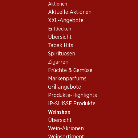
Aktionen
Table Of Content
Home
Weinshop
Wein/Champagner
Schaumwein
Zum Hauptinhalt springen
Zum Inhaltsverzeichnis springen
Zum Hauptmenü springen
Aktuelle Aktionen
Italien
Lombardei
Santa Lucia Brut Franciacorta DOCG
XXL-Angebote
Entdecken
Übersicht
Tabak Hits
Spirituosen
Zigarren
Früchte & Gemüse
Markenparfums
Grillangebote
Produkte-Highlights
IP-SUISSE Produkte
Weinshop
Übersicht
Vorderseite
Rückseite
Wein-Aktionen
Weinsortiment