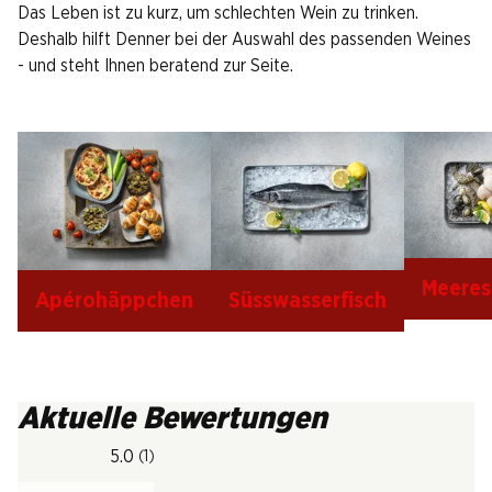
Das Leben ist zu kurz, um schlechten Wein zu trinken.
Deshalb hilft Denner bei der Auswahl des passenden Weines
- und steht Ihnen beratend zur Seite.
Meeres
Apérohäppchen
Süsswasserfisch
Aktuelle Bewertungen
5.0
(1)