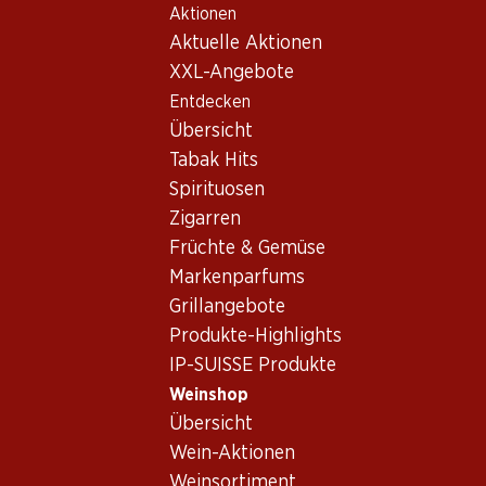
Aktionen
Table Of Content
Home
Weinshop
Wein/Champagner
Rotwein
Zum Hauptinhalt springen
Zum Inhaltsverzeichnis springen
Zum Hauptmenü springen
Aktuelle Aktionen
Spanien
Ribera del Duero
Pesquera MXI Ribera del Duero DO
XXL-Angebote
Entdecken
Exklusiv online!
Übersicht
Tabak Hits
Spirituosen
Zigarren
Früchte & Gemüse
Markenparfums
Grillangebote
Produkte-Highlights
IP-SUISSE Produkte
Weinshop
Übersicht
Vorderseite
Rückseite
Verpackung
Wein-Aktionen
Weinsortiment