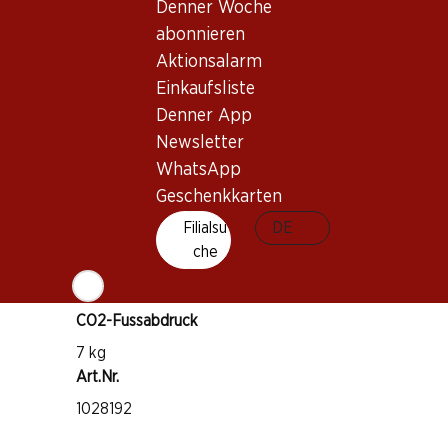
Wissenswertes
Denner Woche
abonnieren
Aktionsalarm
Rebsorte
Einkaufsliste
Tempranillo
Denner App
Weintyp
Newsletter
Rotwein
WhatsApp
Trinkreife
Geschenkkarten
4–15 Jahre
Filialsu
DE
che
Trinktemperatur
15–17 °C
CO2-Fussabdruck
7 kg
Art.Nr.
1028192