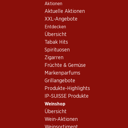
Aktionen
Table Of Content
Home
Weinshop
Wein/Champagner
Weisswein
Zum Hauptinhalt springen
Zum Inhaltsverzeichnis springen
Zum Hauptmenü springen
Aktuelle Aktionen
Österreich
Niederösterreich
Weisswein Österreich,
XXL-Angebote
Entdecken
Niederösterreich
Österreich
Niederösterreich
Weiss
Übersicht
Tabak Hits
Spirituosen
Zigarren
Früchte & Gemüse
59.70
Markenparfums
Flasche: 9.95
Grillangebote
Schloss Bockfliess Grüner
Veltliner vom Löss
Produkte-Highlights
2025
IP-SUISSE Produkte
(46)
Weinshop
Übersicht
Wein-Aktionen
Weinsortiment