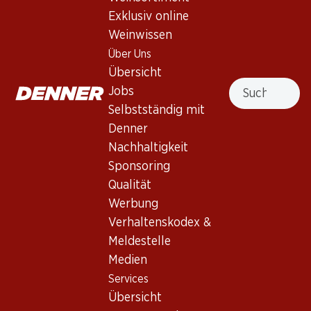
Exklusiv online
1 Produkten
Weinwissen
Über Uns
Übersicht
Nach Oben
Suche
Jobs
Selbstständig mit
Denner
Nachhaltigkeit
Newsletter
Sponsoring
Qualität
Bleiben Sie mit dem Denner Newsletter immer auf dem
Werbung
neusten Stand. Melden Sie sich jetzt an!
Verhaltenskodex &
E-Mail Adresse
Meldestelle
Jetzt anmelden
Medien
Services
Übersicht
Services
Filialen