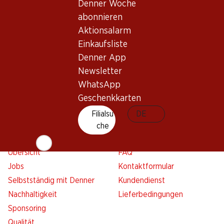
Denner Woche
Übersicht
Filialsuche
abonnieren
Denner Woche abonnieren
Neue Standorte
Aktionsalarm
Aktionsalarm
Einkaufsliste
Einkaufsliste
Denner App
Denner App
Newsletter
Newsletter
WhatsApp
WhatsApp
Geschenkkarten
Geschenkkarten
Filialsu
DE
che
Über uns
Kontakt & Hilfe
Übersicht
FAQ
Jobs
Kontaktformular
Selbstständig mit Denner
Kundendienst
Nachhaltigkeit
Lieferbedingungen
Sponsoring
Qualität