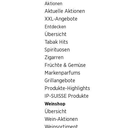
Aktionen
Table Of Content
Home
Getränke
Wein/Champagner
Zum Hauptinhalt springen
Zum Inhaltsverzeichnis springen
Zum Hauptmenü springen
Aktuelle Aktionen
Nicolas Feuillatte Grande Réserve Brut Champagne AOC
XXL-Angebote
Entdecken
Übersicht
Tabak Hits
Spirituosen
Zigarren
Früchte & Gemüse
Markenparfums
Grillangebote
Produkte-Highlights
IP-SUISSE Produkte
Weinshop
Vorderseite
Rückseite
Verpackung
Übersicht
Wein-Aktionen
5.0
(31)
Weinsortiment