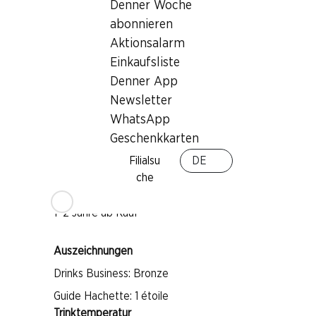
Denner Woche
Wissenswertes
abonnieren
Aktionsalarm
Einkaufsliste
Rebsorte
Denner App
Pinot Noir
Newsletter
Pinot Meunier
WhatsApp
Chardonnay
Geschenkkarten
Weintyp
Filialsu
DE
Schaumwein
che
Trinkreife
1–2 Jahre ab Kauf
Auszeichnungen
Drinks Business: Bronze
Guide Hachette: 1 étoile
Trinktemperatur