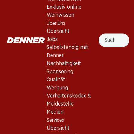
Mauler Cordon Or Extra Dry
Exklusiv online
Weinwissen
Schaumwein
,
Europa
,
Über Uns
Blasses Gelb. Intensive Aromen von reifen Birnen, Quitten,
Übersicht
Suche
kandierten Früchten und etwas Holunder. Mittelvoll im
Jobs
Gaumen mit angenehm fruchtsüssem Abgang.
Selbstständig mit
Denner
98.70
Nachhaltigkeit
Sponsoring
Stückpreis: 16.45
Qualität
à 6 x 75 cl
Werbung
Lieferbar
Verhaltenskodex &
Meldestelle
Medien
Services
Übersicht
Wissenswertes