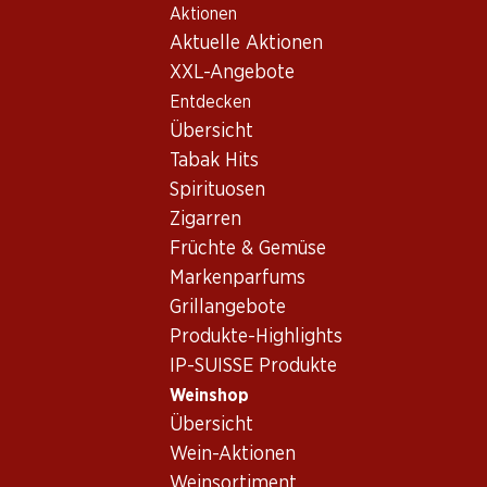
Aktionen
Table Of Content
Home
Weinshop
Wein/Champagner
Schaumwein
Zum Hauptinhalt springen
Zum Inhaltsverzeichnis springen
Zum Hauptmenü springen
Aktuelle Aktionen
Europa
Mauler Cordon Or Extra Dry
XXL-Angebote
Entdecken
Übersicht
Tabak Hits
Spirituosen
Zigarren
Früchte & Gemüse
Markenparfums
Grillangebote
Produkte-Highlights
IP-SUISSE Produkte
Weinshop
Vorderseite
Rückseite
Verpackung
Übersicht
Wein-Aktionen
5.0
(20)
Weinsortiment