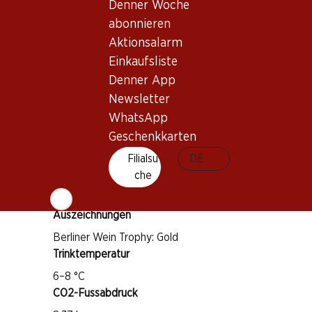
Denner Woche
abonnieren
Rebsorte
Aktionsalarm
Chardonnay
Einkaufsliste
Chenin Blanc
Denner App
Newsletter
Pinot Noir
Weintyp
WhatsApp
Geschenkkarten
Schaumwein
Trinkreife
Filialsu
DE
che
1–2 Jahre nach Kauf
Auszeichnungen
Berliner Wein Trophy: Gold
Trinktemperatur
6–8 °C
CO2-Fussabdruck