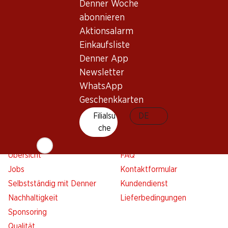
Denner Woche
Übersicht
Filialsuche
abonnieren
Denner Woche abonnieren
Neue Standorte
Aktionsalarm
Aktionsalarm
Einkaufsliste
Einkaufsliste
Denner App
Denner App
Newsletter
Newsletter
WhatsApp
WhatsApp
Geschenkkarten
Geschenkkarten
Filialsu
DE
che
Über uns
Kontakt & Hilfe
Übersicht
FAQ
Jobs
Kontaktformular
Selbstständig mit Denner
Kundendienst
Nachhaltigkeit
Lieferbedingungen
Sponsoring
Qualität