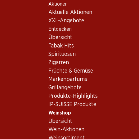
Aktionen
Table Of Content
Home
Weinshop
Wein/Champagner
Rotwein
Zum Hauptinhalt springen
Zum Inhaltsverzeichnis springen
Zum Hauptmenü springen
Aktuelle Aktionen
Frankreich
Languedoc
Rotwein Frankreich,
XXL-Angebote
Entdecken
Languedoc
Frankreich
Languedoc
Rotwein
Übersicht
Tabak Hits
Spirituosen
Zigarren
Früchte & Gemüse
81.–
Markenparfums
Flasche: 13.50
Grillangebote
Hérésie Rouge Corbières
AOP
Produkte-Highlights
2019
IP-SUISSE Produkte
Weinshop
Übersicht
Wein-Aktionen
Weinsortiment