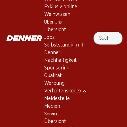
Exklusiv online
1 Produkten
Weinwissen
Über Uns
Übersicht
Nach Oben
Suche
Jobs
Selbstständig mit
Denner
Nachhaltigkeit
Newsletter
Sponsoring
Qualität
Bleiben Sie mit dem Denner Newsletter immer auf dem
Werbung
neusten Stand. Melden Sie sich jetzt an!
Verhaltenskodex &
E-Mail Adresse
Meldestelle
Jetzt anmelden
Medien
Services
Übersicht
Services
Filialen