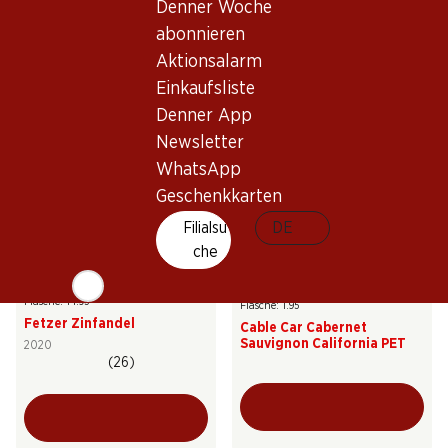
Denner Woche
Buffalo Cabernet
Sunbeam Cabernet
Sauvignon
Sauvignon
abonnieren
2023
2024
Aktionsalarm
(107)
(55)
Einkaufsliste
Denner App
Newsletter
WhatsApp
Geschenkkarten
Filialsu
DE
che
89.70
23.40
Flasche: 14.95
Flasche: 1.95
Fetzer Zinfandel
Cable Car Cabernet
Sauvignon California PET
2020
(26)