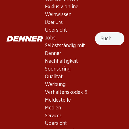
Exklusiv online
Weinwissen
Über Uns
Übersicht
89.70
89.70
Suche
Jobs
Flasche: 14.95
Flasche: 14.95
Three Finger Jack Old Vine
Fetzer Cabernet Sauvignon
Selbstständig mit
Zinfandel Lodi
2023
Denner
2022
(23)
(23)
Nachhaltigkeit
Sponsoring
Qualität
Werbung
Verhaltenskodex &
Meldestelle
Medien
Services
58.50
23.70
Übersicht
Flasche: 9.75
Flasche: 3.95