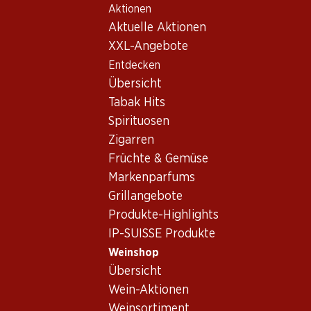
Aktionen
Table Of Content
Home
Weinshop
Wein/Champagner
Rotwein
Zum Hauptinhalt springen
Zum Inhaltsverzeichnis springen
Zum Hauptmenü springen
Aktuelle Aktionen
USA
Kalifornien
Rotwein_old USA,
XXL-Angebote
Entdecken
Kalifornien
USA
Kalifornien
Übersicht
Tabak Hits
Spirituosen
Zigarren
Früchte & Gemüse
40%
40.80
Markenparfums
53.70
statt 89.70
Flasche: 6.80
Flasche: 8.95 statt 14.95
Grillangebote
Stone Barn White Zinfandel
Fetzer Chardonnay
Rosé
Produkte-Highlights
2023
2025
IP-SUISSE Produkte
(28)
(133)
Weinshop
Übersicht
Wein-Aktionen
Weinsortiment