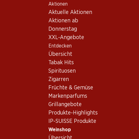
Aktionen
Table Of Content
Home
Weinshop
Wein/Champagner
Rosé
Zum Hauptinhalt springen
Zum Inhaltsverzeichnis springen
Zum Hauptmenü springen
Aktuelle Aktionen
Frankreich
Côtes de Provence
Grande Recolte Berne Rosé Côte de Provence AOP
Aktionen ab
Donnerstag
XXL-Angebote
Entdecken
Übersicht
Tabak Hits
Spirituosen
Zigarren
Früchte & Gemüse
Markenparfums
Grillangebote
Produkte-Highlights
IP-SUISSE Produkte
Vorderseite
Rückseite
Weinshop
Übersicht