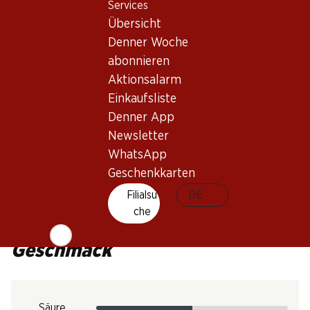
Services
Weintyp
Übersicht
Rosé_old
Denner Woche
Trinkreife
abonnieren
1–3 Jahre
Aktionsalarm
Einkaufsliste
Trinktemperatur
Denner App
10–12 °C
Newsletter
CO2-Fussabdruck
WhatsApp
Geschenkkarten
Art.Nr.
Filialsu
DE
050851
che
Geschmack
Säure