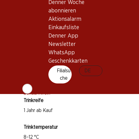
Denner Woche
*
Konkurrenzvergleich
abonnieren
Aktionsalarm
Einkaufsliste
Denner App
Newsletter
Wissenswertes
WhatsApp
Geschenkkarten
Rebsorte
Filialsu
DE
Glera
che
Weintyp
Schaumwein
Trinkreife
1 Jahr ab Kauf
Trinktemperatur
8–12 °C