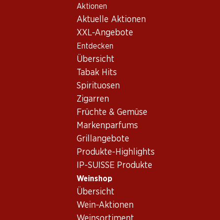
Aktionen
Table Of Content
Home
Weinshop
Wein/Champagner
Schaumwein
Zum Hauptinhalt springen
Zum Inhaltsverzeichnis springen
Zum Hauptmenü springen
Aktuelle Aktionen
Italien
Venetien
Gran Duca Limited Edition Extra Dry Prosecco DOC
XXL-Angebote
Entdecken
Übersicht
Tabak Hits
Spirituosen
Zigarren
Früchte & Gemüse
Markenparfums
Grillangebote
Produkte-Highlights
IP-SUISSE Produkte
Weinshop
Übersicht
Vorderseite
Rückseite
Wein-Aktionen
Weinsortiment