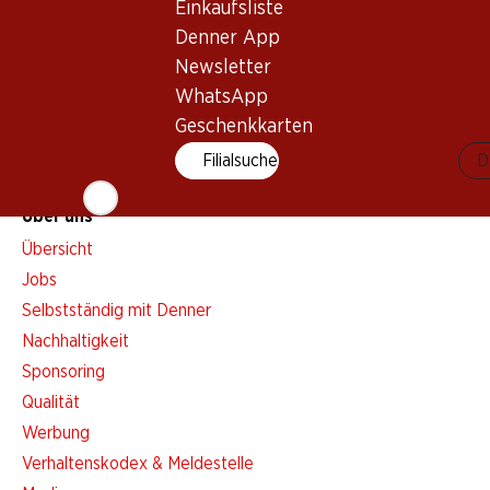
Aktionsalarm
Einkaufsliste
Einkaufsliste
Denner App
Denner App
Newsletter
Newsletter
WhatsApp
Geschenkkarten
WhatsApp
Geschenkkarten
Filialsuche
D
Über uns
Übersicht
Jobs
Selbstständig mit Denner
Nachhaltigkeit
Sponsoring
Qualität
Werbung
Verhaltenskodex & Meldestelle