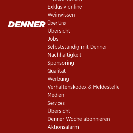
Exklusiv online
Weinwissen
Über Uns
Übersicht
Jobs
Selbstständig mit Denner
Newsletter
Nachhaltigkeit
Sponsoring
Bleiben Sie mit dem Denner Newsletter immer auf dem neusten
Qualität
E-Mail Adresse
Werbung
Verhaltenskodex & Meldestelle
Medien
Services
Services
Übersicht
Übersicht
Denner Woche abonnieren
Denner Woche abonnieren
Aktionsalarm