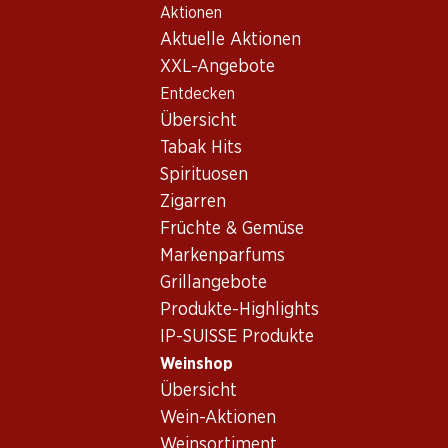
Aktionen
Table Of Content
Home
Weinshop
Wein/Champagner
Schaumwein
Zum Hauptinhalt springen
Zum Inhaltsverzeichnis springen
Zum Hauptmenü springen
Aktuelle Aktionen
Schaumwein_old Europa
XXL-Angebote
Entdecken
Europa
Übersicht
Tabak Hits
Spirituosen
106.50
23.70
23.40
Zigarren
Flasche: 17.75
Flasche: 3.95
Flasche: 3.90
Früchte & Gemüse
Mauler Cord
Monte Christo Sekt
Gracioso Spritz
Rosé Demi-s
extra dry
Markenparfums
(12)
(12)
Grillangebote
Produkte-Highlights
IP-SUISSE Produkte
Weinshop
Übersicht
Wein-Aktionen
Weinsortiment