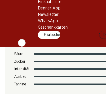
Einkaufsliste
12.12 kg
Denner App
Art.Nr.
Newsletter
303503
WhatsApp
Geschenkkarten
Geschmack
Filialsuche
D
Säure
Zucker
Intensität
Ausbau
Tannine