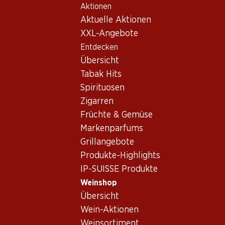
Aktionen
Table Of Content
Home
Weinshop
Wein/Champagner
Rotwein
Zum Hauptinhalt springen
Zum Inhaltsverzeichnis springen
Zum Hauptmenü springen
Aktuelle Aktionen
XXL-Angebote
Entdecken
Übersicht
Tabak Hits
Spirituosen
Zigarren
Früchte & Gemüse
Markenparfums
Grillangebote
Produkte-Highlights
Château Smith-Haut Lafitte-Rou
IP-SUISSE Produkte
Rotwein_old
,
Frankreich
,
Bordeaux
, 2007
Weinshop
Übersicht
Frankreich, Bordeaux, 2007, 75 cl
Wein-Aktionen
Weinsortiment