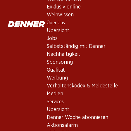
Nicht lieferbar
Exklusiv online
Weinwissen
Über Uns
Übersicht
Jobs
Wissenswertes
Selbstständig mit Denner
Nachhaltigkeit
Rebsorte
Sponsoring
Qualität
Weintyp
Werbung
Rotwein_old
Verhaltenskodex & Meldestelle
Trinkreife
Medien
0
Services
Übersicht
Trinktemperatur
Denner Woche abonnieren
Aktionsalarm
CO2-Fussabdruck