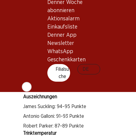
Denner Woche
abonnieren
Wissenswertes
Aktionsalarm
Einkaufsliste
Denner App
Rebsorte
Newsletter
Cabernet Sauvignon
WhatsApp
Weintyp
Geschenkkarten
Rotwein
Filialsu
DE
Trinkreife
che
4–14 Jahre
Auszeichnungen
James Suckling: 94–95 Punkte
Antonio Galloni: 91–93 Punkte
Robert Parker: 87–89 Punkte
Trinktemperatur