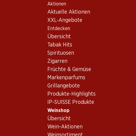
Aktionen
Table Of Content
Home
Weinshop
Wein/Champagner
Rotwein
Zum Hauptinhalt springen
Zum Inhaltsverzeichnis springen
Zum Hauptmenü springen
Aktuelle Aktionen
Frankreich
Bordeaux
Château Lynch Moussas Pauillac AOC
XXL-Angebote
Entdecken
Exklusiv online!
Übersicht
Tabak Hits
Spirituosen
Zigarren
Früchte & Gemüse
Markenparfums
Grillangebote
Produkte-Highlights
IP-SUISSE Produkte
Weinshop
Übersicht
Vorderseite
Rückseite
Wein-Aktionen
Weinsortiment