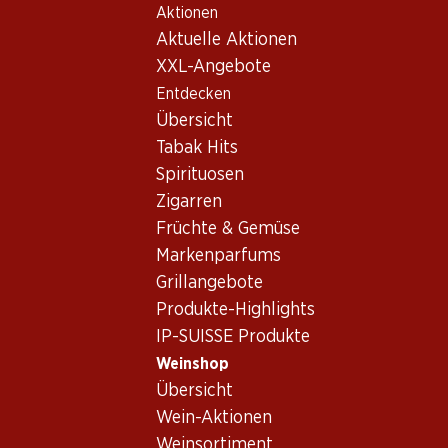
Aktionen
Table Of Content
Home
Weinshop
Wein/Champagner
Rotwein
Zum Hauptinhalt springen
Zum Inhaltsverzeichnis springen
Zum Hauptmenü springen
Aktuelle Aktionen
Frankreich
Bordeaux
Château La Louvière Rouge
XXL-Angebote
Entdecken
Übersicht
Tabak Hits
Spirituosen
Zigarren
Früchte & Gemüse
Markenparfums
Grillangebote
Produkte-Highlights
IP-SUISSE Produkte
Château La Louvière Rouge
Weinshop
Übersicht
Rotwein_old
,
Frankreich
,
Bordeaux
, 2011
Wein-Aktionen
Weinsortiment
Dichtes Rubinrot mit violetten Reflexen. Intensive Aromen