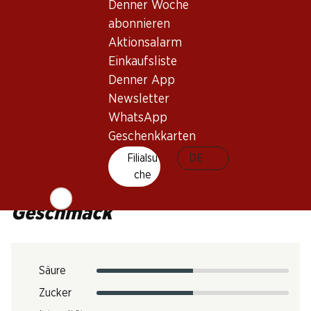
Denner Woche
Trinkreife
abonnieren
3–10 Jahre
Aktionsalarm
Einkaufsliste
Trinktemperatur
Denner App
16–18 °C
Newsletter
CO2-Fussabdruck
WhatsApp
Geschenkkarten
Art.Nr.
Filialsu
DE
301757
che
Geschmack
Säure
Zucker