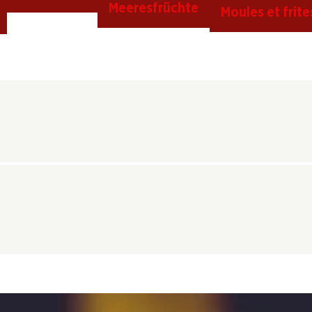
Meeresfrüchte
Moules et frite