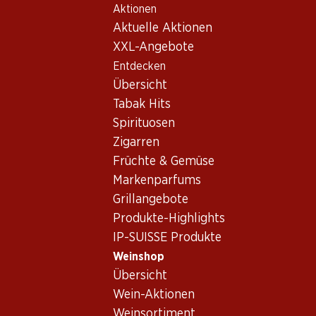
Aktionen
Table Of Content
Home
Weinshop
Wein/Champagner
Weisswein
Zum Hauptinhalt springen
Zum Inhaltsverzeichnis springen
Zum Hauptmenü springen
Aktuelle Aktionen
XXL-Angebote
Entdecken
Übersicht
Tabak Hits
Spirituosen
Zigarren
Früchte & Gemüse
Markenparfums
Grillangebote
Produkte-Highlights
IP-SUISSE Produkte
Weinshop
Übersicht
4.0
(3)
Wein-Aktionen
Weinsortiment