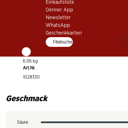
Einkaufsliste
Weisswein
Denner App
Trinkreife
Newsletter
1–4 Jahre
WhatsApp
Geschenkkarten
Trinktemperatur
Filialsuche
D
8–10 °C
CO2-Fussabdruck
6.06 kg
Art.Nr.
1028330
Geschmack
Säure