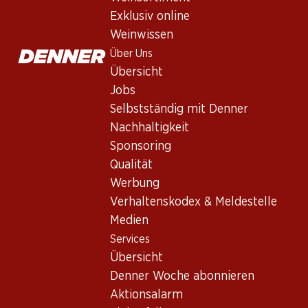
Château Haut-Rian Entre-deux-M
Exklusiv online
Weisswein
,
Frankreich
,
Bordeaux
Weinwissen
Blassgelb mit grünen Reflexen. In der Nase intensive, fruchti
Über Uns
Gaumen anhaltend und lang.
Übersicht
Jobs
Nicht lieferbar
Selbstständig mit Denner
Nachhaltigkeit
Sponsoring
Qualität
Werbung
Wissenswertes
Verhaltenskodex & Meldestelle
Medien
Rebsorte
Services
Übersicht
Sémillon
Denner Woche abonnieren
Sauvignon Blanc
Aktionsalarm
Weintyp