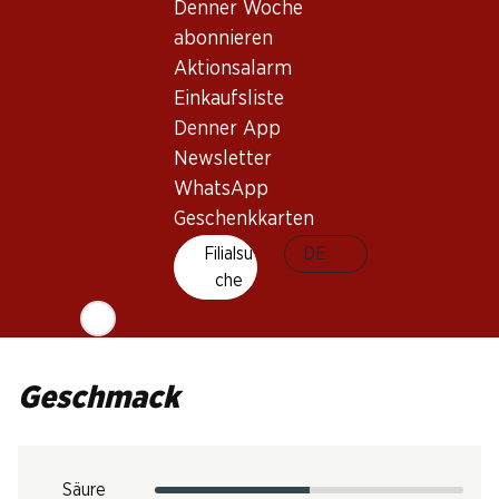
Denner Woche
Rotwein
abonnieren
Trinkreife
Aktionsalarm
3–25 Jahre
Einkaufsliste
Denner App
Trinktemperatur
Newsletter
WhatsApp
16–18 °C
CO2-Fussabdruck
Geschenkkarten
6.06 kg
Filialsu
DE
Art.Nr.
che
1029956
Geschmack
Säure