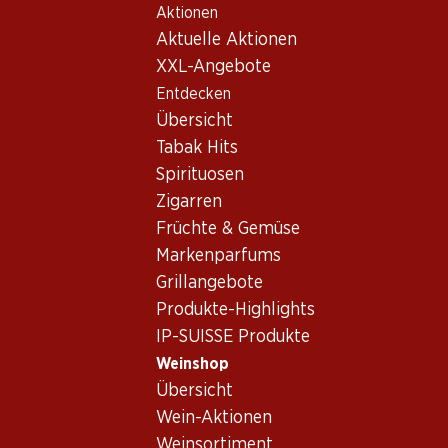
Aktionen
Table Of Content
Home
Weinshop
Wein/Champagner
Rotwein
Zum Hauptinhalt springen
Zum Inhaltsverzeichnis springen
Zum Hauptmenü springen
Aktuelle Aktionen
Frankreich
Bordeaux
Château Gloria St-Julien
XXL-Angebote
Entdecken
Übersicht
Tabak Hits
Spirituosen
Zigarren
Früchte & Gemüse
Markenparfums
Grillangebote
Produkte-Highlights
IP-SUISSE Produkte
Weinshop
Château Gloria St-Julien
Übersicht
Wein-Aktionen
Rotwein
,
Frankreich
,
Bordeaux
Weinsortiment