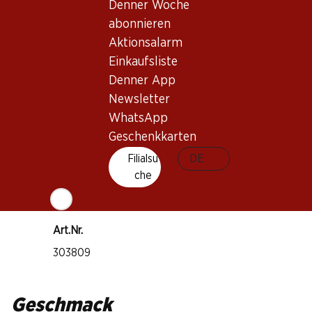
Weintyp
Denner Woche
Rotwein_old
abonnieren
Trinkreife
Aktionsalarm
2–10 Jahre
Einkaufsliste
Denner App
Auszeichnungen
Newsletter
WhatsApp
James Suckling: 90–91 Punkte
Geschenkkarten
Robert Parker: 87 Punkte
Filialsu
DE
Trinktemperatur
che
16–18 °C
CO2-Fussabdruck
Art.Nr.
303809
Geschmack