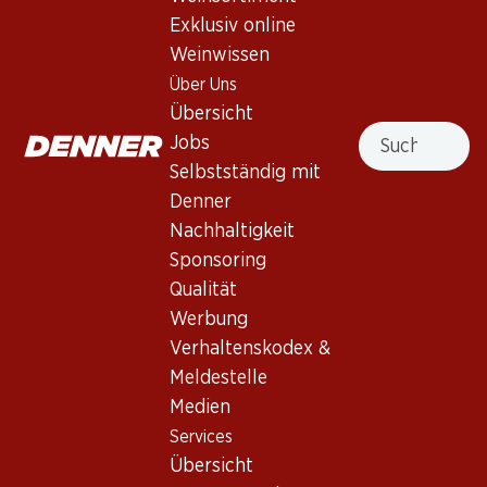
Rotwein_old
,
Frankreich
,
Bordeaux
, 2013
Exklusiv online
Dichtes Rubinrot. In der Nase Aromen von Brombeeren,
Weinwissen
Kirschen, Himbeeren und leichten Röstnoten. Im Körper
Über Uns
mittelvoll mit präsenten Tanninen und langem Abgang.
Übersicht
Ausbau und Lagerung 12 – 18 Monate in 50% neuen
Suche
Jobs
Barriques. Der Wein erreicht in 1 – 3 Jahren seinen
Selbstständig mit
Höhepunkt und bietet weitere 7 Jahre vollen Genuss.
Denner
Nachhaltigkeit
Nicht lieferbar
Sponsoring
Qualität
Werbung
Verhaltenskodex &
Wissenswertes
Meldestelle
Medien
Services
Rebsorte
Übersicht