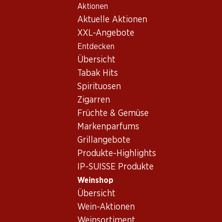
Aktionen
Table Of Content
Home
Weinshop
Wein/Champagner
Rotwein
Zum Hauptinhalt springen
Zum Inhaltsverzeichnis springen
Zum Hauptmenü springen
Aktuelle Aktionen
Frankreich
Bordeaux
Château Fombrauge
XXL-Angebote
Exklusiv online!
Entdecken
Übersicht
Tabak Hits
Spirituosen
Zigarren
Früchte & Gemüse
Markenparfums
Grillangebote
Produkte-Highlights
IP-SUISSE Produkte
Weinshop
4.0
(1)
Übersicht
Château Fombrauge
Wein-Aktionen
Weinsortiment