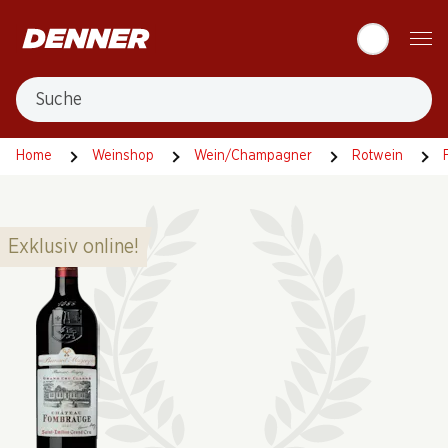
Table Of Content
Zum Hauptinhalt springen
Zum Inhaltsverzeichnis springen
Zum Hauptmenü springen
Suche
Home
Weinshop
Wein/Champagner
Rotwein
Exklusiv online!