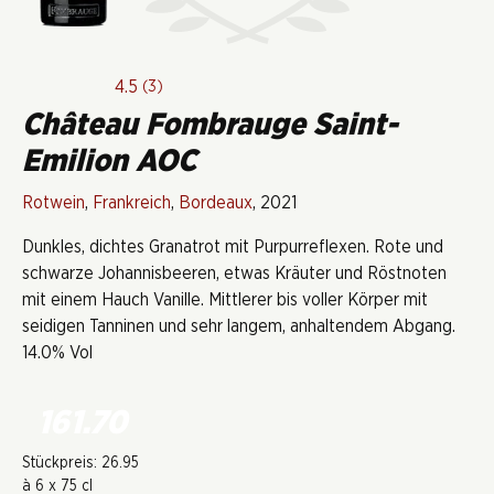
4.5
(3)
Château Fombrauge Saint-
Emilion AOC
Rotwein
,
Frankreich
,
Bordeaux
, 2021
Dunkles, dichtes Granatrot mit Purpurreflexen. Rote und
schwarze Johannisbeeren, etwas Kräuter und Röstnoten
mit einem Hauch Vanille. Mittlerer bis voller Körper mit
seidigen Tanninen und sehr langem, anhaltendem Abgang.
14.0% Vol
161.70
Stückpreis: 26.95
à 6 x 75 cl