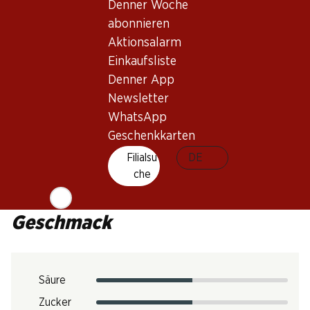
Rotwein_old
Denner Woche
Trinkreife
abonnieren
2–12 Jahre
Aktionsalarm
Einkaufsliste
Trinktemperatur
Denner App
Newsletter
16–18 °C
WhatsApp
CO2-Fussabdruck
Geschenkkarten
Art.Nr.
Filialsu
DE
303305
che
Geschmack
Säure
Zucker