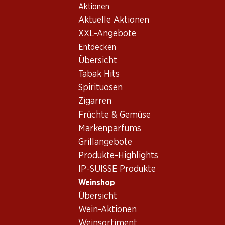
Aktionen
Table Of Content
Home
Weinshop
Wein/Champagner
Rotwein
Zum Hauptinhalt springen
Zum Inhaltsverzeichnis springen
Zum Hauptmenü springen
Aktuelle Aktionen
Frankreich
Bordeaux
Château Citran
XXL-Angebote
Entdecken
Übersicht
Tabak Hits
Spirituosen
Zigarren
Früchte & Gemüse
Markenparfums
Grillangebote
Produkte-Highlights
IP-SUISSE Produkte
Weinshop
Château Citran
Übersicht
Wein-Aktionen
Rotwein_old
,
Frankreich
,
Bordeaux
, 2009
Weinsortiment