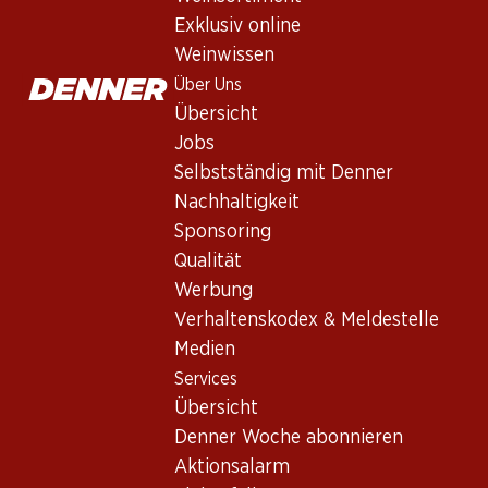
Schaumwein
,
Argentinien
,
Mendoza
Exklusiv online
Blasses Orangenrot. In der Nase perfekt balancierte Aromen 
Weinwissen
besten aus einem grossen Weinglas mit 1–2 Würfeln Eis.
Über Uns
Übersicht
Nicht lieferbar
Jobs
Selbstständig mit Denner
Nachhaltigkeit
Sponsoring
Qualität
Wissenswertes
Werbung
Verhaltenskodex & Meldestelle
Rebsorte
Medien
Chardonnay
Services
Übersicht
Pinot Noir
Denner Woche abonnieren
Sémillon
Aktionsalarm
Weintyp