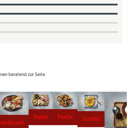
hnen beratend zur Seite.
Tapas
Paella
Tortilla
Antipasti