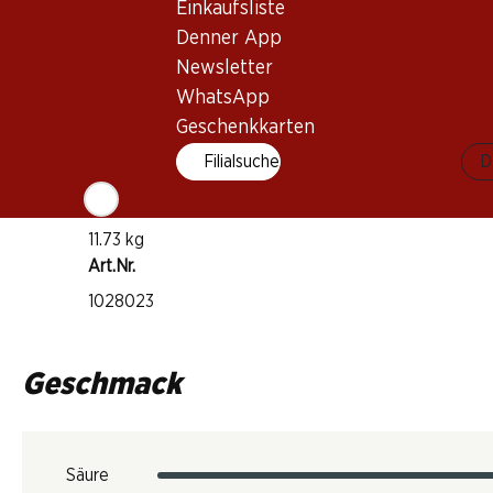
Einkaufsliste
Schaumwein
Denner App
Trinkreife
Newsletter
1–2 Jahre ab Kauf
WhatsApp
Geschenkkarten
Trinktemperatur
Filialsuche
D
8–10 °C
CO2-Fussabdruck
11.73 kg
Art.Nr.
1028023
Geschmack
Säure