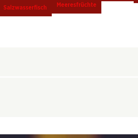
Meeresfrüchte
Salzwasserfisch