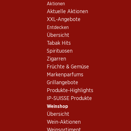
Aktionen
Table Of Content
Home
Weinshop
Wein/Champagner
Schaumwein
Zum Hauptinhalt springen
Zum Inhaltsverzeichnis springen
Zum Hauptmenü springen
Aktuelle Aktionen
XXL-Angebote
Entdecken
Übersicht
Tabak Hits
Spirituosen
Zigarren
Früchte & Gemüse
Markenparfums
Grillangebote
Produkte-Highlights
IP-SUISSE Produkte
Weinshop
Übersicht
Chandon Garden Spritz
Wein-Aktionen
Weinsortiment