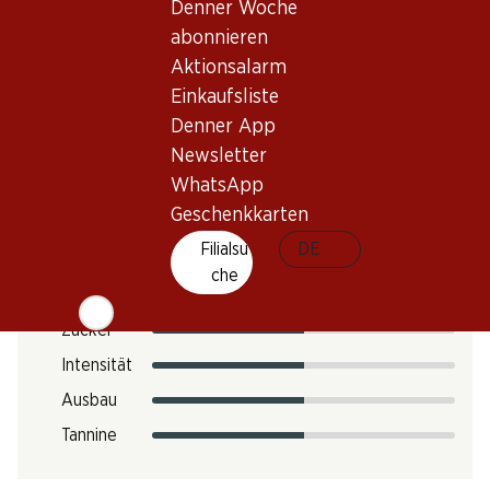
Denner Woche
CO2-Fussabdruck
abonnieren
12.12 kg
Aktionsalarm
Art.Nr.
Einkaufsliste
301252
Denner App
Newsletter
WhatsApp
Geschmack
Geschenkkarten
Filialsu
DE
che
Säure
Zucker
Intensität
Ausbau
Tannine