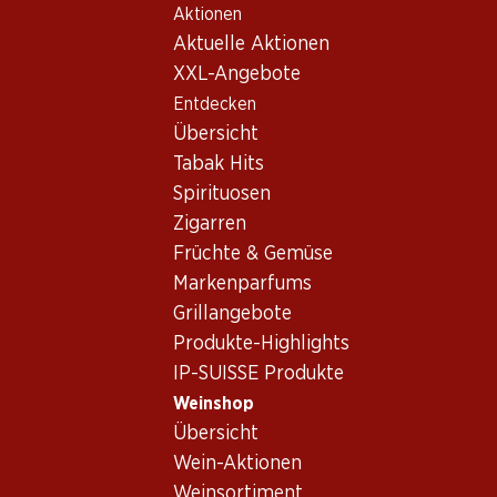
Aktionen
Table Of Content
Home
Weinshop
Wein/Champagner
Rotwein
Zum Hauptinhalt springen
Zum Inhaltsverzeichnis springen
Zum Hauptmenü springen
Aktuelle Aktionen
Frankreich
Bordeaux
Ch. Talbot St. Julien 2006 75
XXL-Angebote
Entdecken
Übersicht
Tabak Hits
Spirituosen
Zigarren
Früchte & Gemüse
Markenparfums
Grillangebote
Produkte-Highlights
IP-SUISSE Produkte
Ch. Talbot St. Julien 2006 75
Weinshop
Übersicht
Rotwein_old
,
Frankreich
,
Bordeaux
, 2006
Wein-Aktionen
Weinsortiment
Frankreich, Bordeaux, 2006, 75 cl