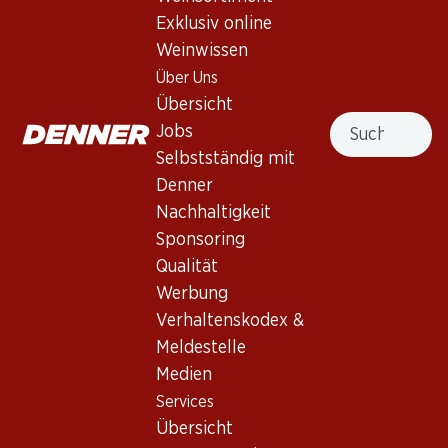
Exklusiv online
Nicht lieferbar
Weinwissen
Über Uns
Übersicht
Suche
Jobs
Selbstständig mit
Wissenswertes
Denner
Nachhaltigkeit
Sponsoring
Rebsorte
Qualität
Weintyp
Werbung
Rotwein_old
Verhaltenskodex &
Trinkreife
Meldestelle
0
Medien
Services
Trinktemperatur
Übersicht