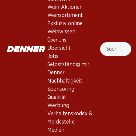
Wein-Aktionen
Haut-Médoc, 3ème cru classé, 2004 , 75 cl, Robert Parker
Weinsortiment
90-93
Exklusiv online
Weinwissen
Nicht lieferbar
Über Uns
Suche
Übersicht
Jobs
Selbstständig mit
Wissenswertes
Denner
Nachhaltigkeit
Sponsoring
Rebsorte
Qualität
Weintyp
Werbung
Rotwein_old
Verhaltenskodex &
Trinkreife
Meldestelle
Medien
0