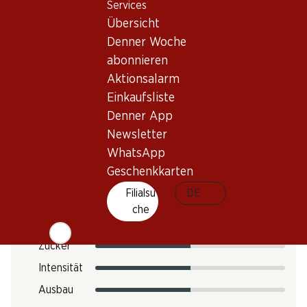
Services
Übersicht
Trinktemperatur
Denner Woche
CO2-Fussabdruck
abonnieren
12.12 kg
Aktionsalarm
Art.Nr.
Einkaufsliste
301650
Denner App
Newsletter
WhatsApp
Geschmack
Geschenkkarten
Filialsu
DE
che
Säure
Zucker
Intensität
Ausbau