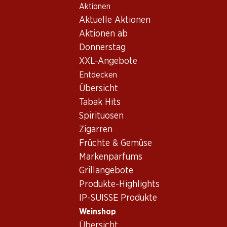
Aktionen
Table Of Content
Home
Weinshop
Wein/Champagner
Rotwein
Zum Hauptinhalt springen
Zum Inhaltsverzeichnis springen
Zum Hauptmenü springen
Aktuelle Aktionen
Frankreich
Bordeaux
Ch. La Lagune a.c. Haut-Medoc 75
Aktionen ab
Donnerstag
XXL-Angebote
Entdecken
Übersicht
Tabak Hits
Spirituosen
Zigarren
Früchte & Gemüse
Markenparfums
Grillangebote
Ch. La Lagune a.c. Haut-Medoc
Produkte-Highlights
IP-SUISSE Produkte
75
Weinshop
Rotwein_old
,
Frankreich
,
Bordeaux
, 2004
Übersicht