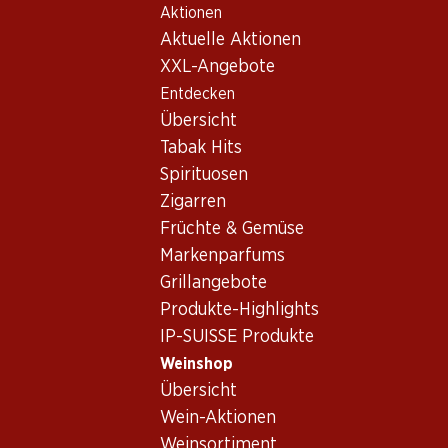
Aktionen
Table Of Content
Home
Weinshop
Wein/Champagner
Rotwein
Zum Hauptinhalt springen
Zum Inhaltsverzeichnis springen
Zum Hauptmenü springen
Aktuelle Aktionen
XXL-Angebote
Entdecken
Übersicht
Tabak Hits
Spirituosen
Zigarren
Früchte & Gemüse
Markenparfums
Grillangebote
Produkte-Highlights
Ch. Figeac 1er cru 75
IP-SUISSE Produkte
Rotwein_old
,
Frankreich
,
Saint-Émilion, Bordeaux
, 2003
Weinshop
Übersicht
Saint-Emilion, 1er grand cru classé, 2003
Wein-Aktionen
Weinsortiment