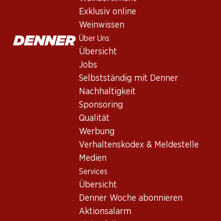
Nicht lieferbar
Exklusiv online
Weinwissen
Über Uns
Übersicht
Jobs
Wissenswertes
Selbstständig mit Denner
Nachhaltigkeit
Rebsorte
Sponsoring
Qualität
Weintyp
Werbung
Rotwein_old
Verhaltenskodex & Meldestelle
Trinkreife
Medien
0
Services
Übersicht
Trinktemperatur
Denner Woche abonnieren
Aktionsalarm
CO2-Fussabdruck