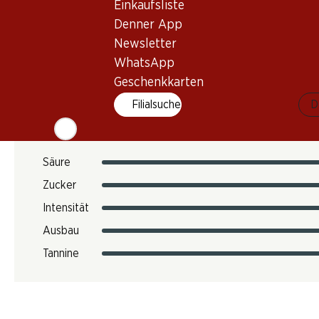
Einkaufsliste
12.12 kg
Denner App
Art.Nr.
Newsletter
051234
WhatsApp
Geschenkkarten
Geschmack
Filialsuche
D
Säure
Zucker
Intensität
Ausbau
Tannine