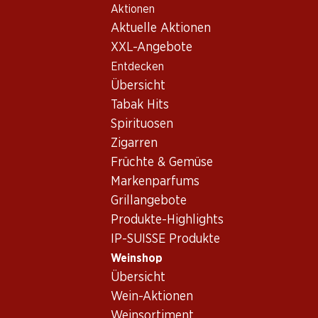
Aktionen
Table Of Content
Home
Weinshop
Wein/Champagner
Rotwein
Zum Hauptinhalt springen
Zum Inhaltsverzeichnis springen
Zum Hauptmenü springen
Aktuelle Aktionen
Spanien
Toro
Caño Seleccion Crianza DO
XXL-Angebote
Entdecken
Übersicht
Tabak Hits
Spirituosen
Zigarren
Früchte & Gemüse
Markenparfums
Grillangebote
Produkte-Highlights
IP-SUISSE Produkte
Weinshop
Caño Seleccion Crianza DO
Übersicht
Wein-Aktionen
Rotwein_old
,
Spanien
,
Toro
, 2004
Weinsortiment