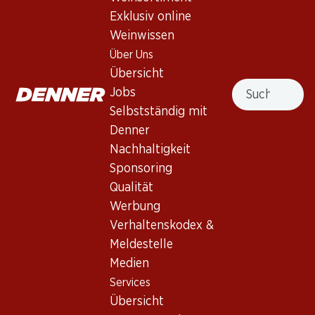
Glänzendes Kirschenrot. Fruchtig im Bouquet mit präsenter
Exklusiv online
Eichenfassnote. Elegant-harmonisch im Gaumen.
Weinwissen
Über Uns
Nicht lieferbar
Übersicht
Suche
Jobs
Selbstständig mit
Denner
Nachhaltigkeit
Wissenswertes
Sponsoring
Qualität
Rebsorte
Werbung
Verhaltenskodex &
Weintyp
Meldestelle
Rotwein_old
Medien
Trinkreife
Services
5–7 Jahre
Übersicht