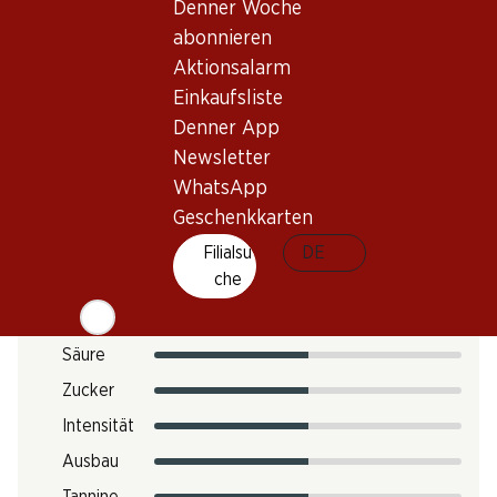
Denner Woche
Trinktemperatur
abonnieren
16–18 °C
Aktionsalarm
CO2-Fussabdruck
Einkaufsliste
7 kg
Denner App
Art.Nr.
Newsletter
051812
WhatsApp
Geschenkkarten
Filialsu
DE
Geschmack
che
Säure
Zucker
Intensität
Ausbau