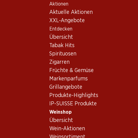
Aktionen
Table Of Content
Home
Weinshop
Wein/Champagner
Rotwein
Zum Hauptinhalt springen
Zum Inhaltsverzeichnis springen
Zum Hauptmenü springen
Aktuelle Aktionen
XXL-Angebote
Exklusiv online!
Entdecken
Übersicht
Tabak Hits
Spirituosen
Zigarren
Früchte & Gemüse
Markenparfums
Grillangebote
Produkte-Highlights
IP-SUISSE Produkte
Bio Château Palmer 2e Grand Cr
Weinshop
Übersicht
Rotwein
,
Frankreich
,
Bordeaux
, 2021
Wein-Aktionen
Dichtes, dunkles Purpurrot. Intensive Aromen von Brombeeren,
Weinsortiment