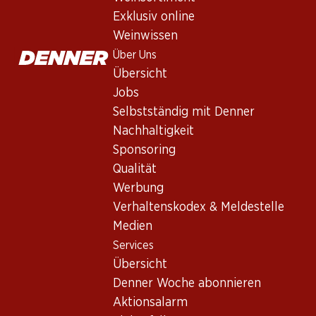
Abgang. Ein grandioser Wein. Assemblage: 56% Merlot, 41% Ca
Exklusiv online
Weinwissen
1559.70
Über Uns
Übersicht
Stückpreis: 259.95
Jobs
à 6 x 75 cl
Selbstständig mit Denner
Geringe Verfügbarkeit
Nachhaltigkeit
Sponsoring
Qualität
Werbung
Verhaltenskodex & Meldestelle
Wissenswertes
Medien
Services
Rebsorte
Übersicht
Merlot
Denner Woche abonnieren
Cabernet Sauvignon
Aktionsalarm