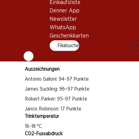
Einkaufsliste
Cabernet Franc
Denner App
Weintyp
Newsletter
Rotwein
WhatsApp
Trinkreife
Geschenkkarten
5–25 Jahre
Filialsuche
D
Bio
Auszeichnungen
Antonio Galloni: 94–97 Punkte
James Suckling: 96–97 Punkte
Robert Parker: 95–97 Punkte
Jancis Robinson: 17 Punkte
Trinktemperatur
16–18 °C
CO2-Fussabdruck