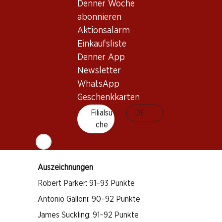
Wissenswertes
Denner Woche
abonnieren
Aktionsalarm
Rebsorte
Einkaufsliste
Merlot
Denner App
Cabernet Franc
Newsletter
Weintyp
WhatsApp
Rotwein
Geschenkkarten
Trinkreife
Filialsu
DE
3–18 Jahre
che
Bio
Auszeichnungen
Robert Parker: 91–93 Punkte
Antonio Galloni: 90–92 Punkte
James Suckling: 91–92 Punkte