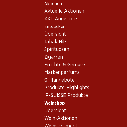
Aktionen
Table Of Content
Home
Weinshop
Wein/Champagner
Rotwein
Zum Hauptinhalt springen
Zum Inhaltsverzeichnis springen
Zum Hauptmenü springen
Aktuelle Aktionen
Frankreich
Bordeaux
Bio Château Fonroque Saint-Emiilion AOC
XXL-Angebote
Entdecken
Exklusiv online!
Übersicht
Tabak Hits
Spirituosen
Zigarren
Früchte & Gemüse
Markenparfums
Grillangebote
Produkte-Highlights
IP-SUISSE Produkte
Weinshop
Übersicht
Bio Château Fonroque Saint-
Wein-Aktionen
Emiilion AOC
Weinsortiment