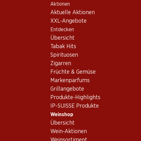
Aktionen
Table Of Content
Home
Weinshop
Wein/Champagner
Rotwein
Zum Hauptinhalt springen
Zum Inhaltsverzeichnis springen
Zum Hauptmenü springen
Aktuelle Aktionen
XXL-Angebote
Exklusiv online!
Entdecken
Übersicht
Tabak Hits
Spirituosen
Zigarren
Früchte & Gemüse
Markenparfums
Grillangebote
Produkte-Highlights
IP-SUISSE Produkte
Bio Château Clos de L'Oratoire S
Weinshop
Übersicht
Rotwein
,
Frankreich
,
Bordeaux
, 2021
Wein-Aktionen
Dunkles Granatrot mit violetten Reflexen. In der Nase Aromen
Weinsortiment