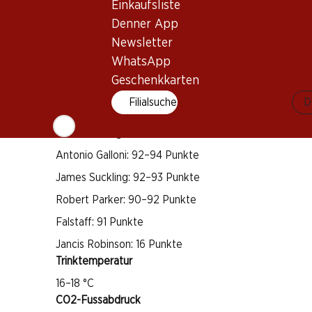
Weintyp
Einkaufsliste
Denner App
Rotwein
Trinkreife
Newsletter
WhatsApp
3–18 Jahre
Geschenkkarten
Bio
Filialsuche
D
Auszeichnungen
Antonio Galloni: 92–94 Punkte
James Suckling: 92–93 Punkte
Robert Parker: 90–92 Punkte
Falstaff: 91 Punkte
Jancis Robinson: 16 Punkte
Trinktemperatur
16–18 °C
CO2-Fussabdruck