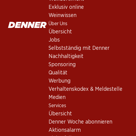
schön langem Abgang. Der Ausbau erfolgt während 15 Monaten
Exklusiv online
Weinwissen
197.70
Über Uns
Übersicht
Stückpreis: 32.95
Jobs
à 6 x 75 cl
Selbstständig mit Denner
Lieferbar
Nachhaltigkeit
Sponsoring
Qualität
Werbung
Verhaltenskodex & Meldestelle
Wissenswertes
Medien
Services
Rebsorte
Übersicht
Merlot
Denner Woche abonnieren
Cabernet Franc
Aktionsalarm