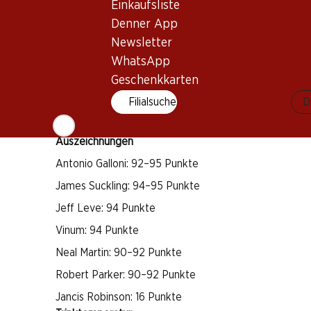
Merlot
Einkaufsliste
Denner App
Cabernet Franc
Newsletter
Weintyp
WhatsApp
Rotwein
Geschenkkarten
Trinkreife
Filialsuche
D
4–15 Jahre
Auszeichnungen
Antonio Galloni: 92–95 Punkte
James Suckling: 94–95 Punkte
Jeff Leve: 94 Punkte
Vinum: 94 Punkte
Neal Martin: 90–92 Punkte
Robert Parker: 90–92 Punkte
Jancis Robinson: 16 Punkte