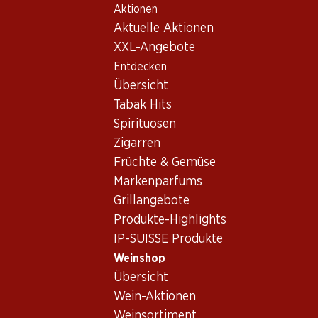
Aktionen
Table Of Content
Home
Weinshop
Wein/Champagner
Rotwein
Zum Hauptinhalt springen
Zum Inhaltsverzeichnis springen
Zum Hauptmenü springen
Aktuelle Aktionen
XXL-Angebote
Exklusiv online!
Entdecken
Übersicht
Tabak Hits
Spirituosen
Zigarren
Früchte & Gemüse
Markenparfums
Grillangebote
Produkte-Highlights
IP-SUISSE Produkte
Weinshop
Übersicht
Bio Château Clos de L'Oratoire S
Wein-Aktionen
Weinsortiment