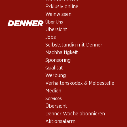
Rotwein
,
Frankreich
,
Bordeaux
, 2023
Exklusiv online
Leuchtendes dichtes Purpur. In der Nase reife Kirschen, Heidel
Weinwissen
eleganter Abgang. Assemblage: Merlot 75 %, Cabernet Franc 25
Über Uns
Übersicht
179.70
Jobs
Selbstständig mit Denner
Stückpreis: 29.95
Nachhaltigkeit
à 6 x 75 cl
Sponsoring
Lieferbar
Qualität
Werbung
Verhaltenskodex & Meldestelle
Medien
Services
Wissenswertes
Übersicht
Denner Woche abonnieren
Rebsorte
Aktionsalarm