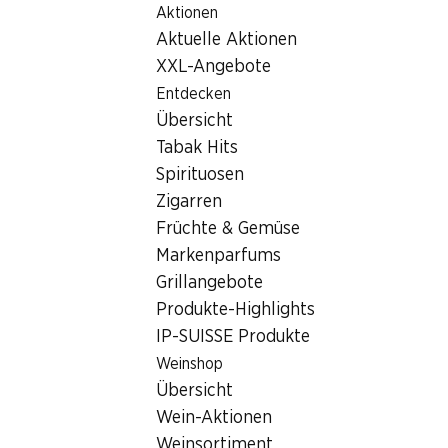
Aktionen
Table Of Content
Home
Filialsuche
Zum Hauptinhalt springen
Zum Inhaltsverzeichnis springen
Zum Hauptmenü springen
Aktuelle Aktionen
Denner Filiale Fuchsbüelstrasse, 9477 Trübbach
XXL-Angebote
9477 Trübbach
Entdecken
Übersicht
Denner Express
Tabak Hits
Spirituosen
Zigarren
Kontakt
Früchte & Gemüse
Fuchsbüelstrasse 4, 9477 Trübbach
Markenparfums
058 999 66 01
Grillangebote
Produkte-Highlights
Zur Wegbeschreibung
IP-SUISSE Produkte
Weinshop
Öffnungszeiten
Übersicht
Wein-Aktionen
Donnerstag
geschlossen
Weinsortiment