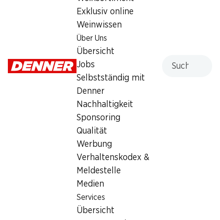
Freitag
geschlossen
Exklusiv online
Weinwissen
Samstag
geschlossen
Über Uns
Sonntag
geschlossen
Übersicht
Suche
Jobs
Montag
geschlossen
Selbstständig mit
Denner
Dienstag
geschlossen
Nachhaltigkeit
Mittwoch
geschlossen
Sponsoring
Qualität
Angebot
Werbung
Bargeldbezug mit Post - / M-Card
Verhaltenskodex &
Meldestelle
Medien
Services
Übersicht