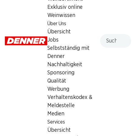
Exklusiv online
Sonntag
geschlossen
Weinwissen
Montag
08:00 - 19:00
Über Uns
Übersicht
Dienstag
08:00 - 19:00
Suche
Jobs
Selbstständig mit
Mittwoch
08:00 - 19:00
Denner
Donnerstag
08:00 - 20:00
Nachhaltigkeit
Sponsoring
Angebot
Qualität
Humidor
,
Bargeldbezug mit Post - / M-Card
Werbung
Verhaltenskodex &
Meldestelle
Medien
Services
Übersicht