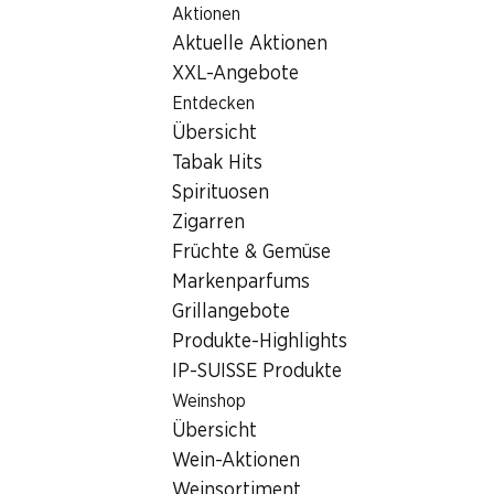
Aktionen
Table Of Content
Home
Filialsuche
Zum Hauptinhalt springen
Zum Inhaltsverzeichnis springen
Zum Hauptmenü springen
Aktuelle Aktionen
Denner Filiale Oedenhofstrasse 1c, 9300 Wittenbach
XXL-Angebote
9300 Wittenbach
Entdecken
Übersicht
Denner Filiale
Tabak Hits
Spirituosen
Zigarren
Kontakt
Früchte & Gemüse
Oedenhofstrasse 1c, 9300 Wittenbach
Markenparfums
Grillangebote
Zur Wegbeschreibung
Produkte-Highlights
IP-SUISSE Produkte
Öffnungszeiten
Weinshop
Übersicht
Freitag
08:00 - 19:00
Wein-Aktionen
Samstag
08:00 - 17:00
Weinsortiment