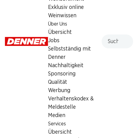
Exklusiv online
Dienstag
07:30 - 19:00
Weinwissen
Mittwoch
07:30 - 19:00
Über Uns
Übersicht
Donnerstag
07:30 - 19:00
Suche
Jobs
Selbstständig mit
Freitag
07:30 - 20:00
Denner
Samstag
07:30 - 17:00
Nachhaltigkeit
Sponsoring
Angebot
Qualität
Humidor
,
Bargeldbezug mit Post - / M-Card
Werbung
Verhaltenskodex &
Meldestelle
Medien
Services
Übersicht