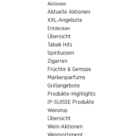
Aktionen
Table Of Content
Home
Filialsuche
Zum Hauptinhalt springen
Zum Inhaltsverzeichnis springen
Zum Hauptmenü springen
Aktuelle Aktionen
Denner Filiale Andwilerstrasse 2, 9200 Gossau SG
XXL-Angebote
9200 Gossau SG
Entdecken
Übersicht
Denner Filiale
Tabak Hits
Spirituosen
Zigarren
Kontakt
Früchte & Gemüse
Andwilerstrasse 2, 9200 Gossau SG
Markenparfums
Grillangebote
Zur Wegbeschreibung
Produkte-Highlights
IP-SUISSE Produkte
Öffnungszeiten
Weinshop
Übersicht
Sonntag
geschlossen
Wein-Aktionen
Montag
07:30 - 19:00
Weinsortiment