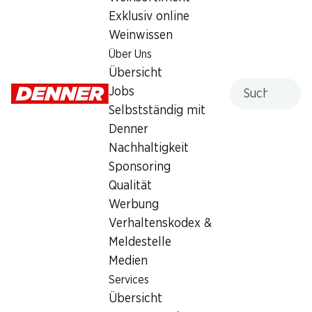
Exklusiv online
Sonntag
geschlossen
Weinwissen
Montag
07:30 - 19:00
Über Uns
Übersicht
Dienstag
07:30 - 19:00
Suche
Jobs
Selbstständig mit
Mittwoch
07:30 - 19:00
Denner
Donnerstag
07:30 - 20:00
Nachhaltigkeit
Sponsoring
Angebot
Qualität
Bargeldbezug mit Post - / M-Card
,
Humidor
Werbung
Verhaltenskodex &
Meldestelle
Medien
Services
Übersicht