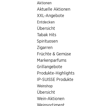
Aktionen
Table Of Content
Home
Filialsuche
Zum Hauptinhalt springen
Zum Inhaltsverzeichnis springen
Zum Hauptmenü springen
Aktuelle Aktionen
Denner Filiale Fürstenlandstrasse 157, 9014 St. Gallen
XXL-Angebote
9014 St. Gallen
Entdecken
Übersicht
Denner Filiale
Tabak Hits
Spirituosen
Zigarren
Kontakt
Früchte & Gemüse
Fürstenlandstrasse 157, 9014 St. Gallen
Markenparfums
Grillangebote
Zur Wegbeschreibung
Produkte-Highlights
IP-SUISSE Produkte
Öffnungszeiten
Weinshop
Übersicht
Freitag
07:30 - 19:00
Wein-Aktionen
Samstag
07:30 - 17:00
Weinsortiment