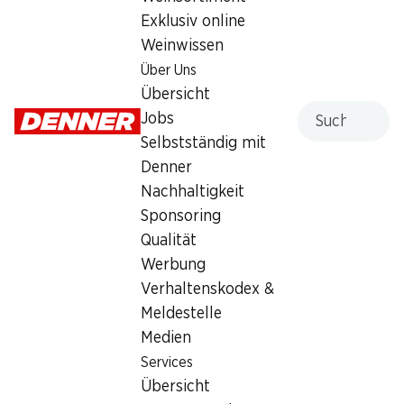
Exklusiv online
Sonntag
geschlossen
Weinwissen
Montag
08:00 - 20:00
Über Uns
Übersicht
Dienstag
08:00 - 20:00
Suche
Jobs
Mittwoch
08:00 - 20:00
Selbstständig mit
Denner
Donnerstag
08:00 - 20:00
Nachhaltigkeit
Sponsoring
Freitag
08:00 - 20:00
Qualität
Werbung
Angebot
Verhaltenskodex &
Humidor
,
Bargeldbezug mit Post - / M-Card
Meldestelle
Medien
Services
Übersicht