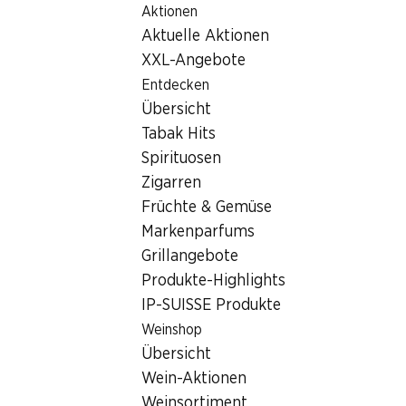
Aktionen
Table Of Content
Home
Filialsuche
Zum Hauptinhalt springen
Zum Inhaltsverzeichnis springen
Zum Hauptmenü springen
Aktuelle Aktionen
Denner Filiale Kornhausstrasse 28, 9000 St. Gallen
XXL-Angebote
9000 St. Gallen, Neumarkt
Entdecken
Übersicht
St. Gallen
Tabak Hits
Denner Filiale
Spirituosen
Zigarren
Früchte & Gemüse
Kontakt
Markenparfums
Grillangebote
Kornhausstrasse 28, 9000 St. Gallen
Produkte-Highlights
Zur Wegbeschreibung
IP-SUISSE Produkte
Weinshop
Übersicht
Öffnungszeiten
Wein-Aktionen
Samstag
08:00 - 18:00
Weinsortiment