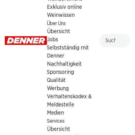
Exklusiv online
Sonntag
geschlossen
Weinwissen
Montag
08:00 - 20:00
Über Uns
Übersicht
Dienstag
08:00 - 20:00
Suche
Jobs
Selbstständig mit
Mittwoch
08:00 - 20:00
Denner
Donnerstag
08:00 - 20:00
Nachhaltigkeit
Sponsoring
Angebot
Qualität
Humidor
,
Bargeldbezug mit Post - / M-Card
Werbung
Verhaltenskodex &
Meldestelle
Medien
Services
Übersicht