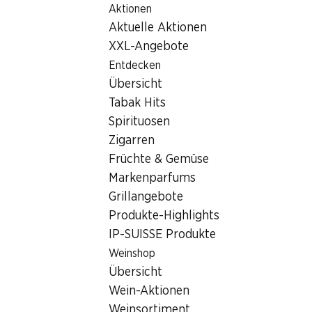
Aktionen
Table Of Content
Home
Filialsuche
Zum Hauptinhalt springen
Zum Inhaltsverzeichnis springen
Zum Hauptmenü springen
Aktuelle Aktionen
Denner Filiale Jonentalstrasse 1, 8910 Affoltern am Albis
XXL-Angebote
8910 Affoltern am Albis
Entdecken
Übersicht
Denner Filiale
Tabak Hits
Spirituosen
Zigarren
Kontakt
Früchte & Gemüse
Jonentalstrasse 1, 8910 Affoltern am Albis
Markenparfums
Grillangebote
Zur Wegbeschreibung
Produkte-Highlights
IP-SUISSE Produkte
Öffnungszeiten
Weinshop
Übersicht
Freitag
08:00 - 20:00
Wein-Aktionen
Samstag
08:00 - 20:00
Weinsortiment