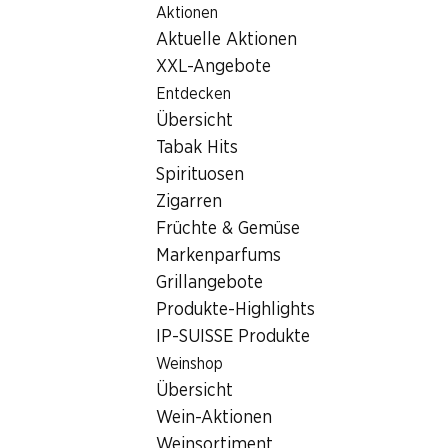
Aktionen
Table Of Content
Home
Filialsuche
Zum Hauptinhalt springen
Zum Inhaltsverzeichnis springen
Zum Hauptmenü springen
Aktuelle Aktionen
Denner Filiale Feldstrasse 6, 8853 Lachen SZ
XXL-Angebote
8853 Lachen SZ, Obersee
Entdecken
Übersicht
Center Lachen
Tabak Hits
Denner Filiale
Spirituosen
Zigarren
Früchte & Gemüse
Kontakt
Markenparfums
Grillangebote
Feldstrasse 6, 8853 Lachen SZ
Produkte-Highlights
Zur Wegbeschreibung
IP-SUISSE Produkte
Weinshop
Übersicht
Öffnungszeiten
Wein-Aktionen
Freitag
08:00 - 20:00
Weinsortiment