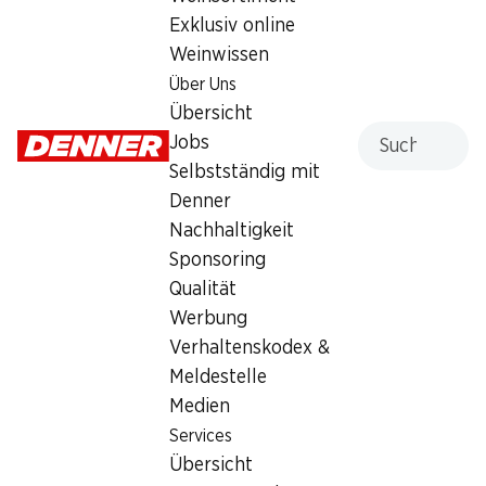
Exklusiv online
Samstag
08:00 - 20:00
Weinwissen
Sonntag
geschlossen
Über Uns
Übersicht
Montag
08:00 - 20:00
Suche
Jobs
Dienstag
08:00 - 20:00
Selbstständig mit
Denner
Mittwoch
08:00 - 20:00
Nachhaltigkeit
Sponsoring
Donnerstag
08:00 - 20:00
Qualität
Werbung
Besondere Öffnungszeiten
Verhaltenskodex &
Sa., 15.08.2026
Geschlossen
Meldestelle
Medien
Angebot
Services
Humidor
,
Bargeldbezug mit Post - / M-Card
Übersicht