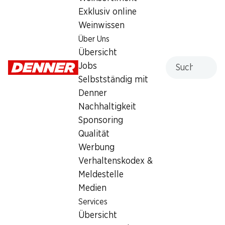
Exklusiv online
Sonntag
geschlossen
Weinwissen
Montag
08:00 - 20:00
Über Uns
Übersicht
Dienstag
08:00 - 20:00
Suche
Jobs
Selbstständig mit
Mittwoch
08:00 - 20:00
Denner
Donnerstag
08:00 - 20:00
Nachhaltigkeit
Sponsoring
Angebot
Qualität
Humidor
,
Bargeldbezug mit Post - / M-Card
Werbung
Verhaltenskodex &
Meldestelle
Medien
Services
Übersicht