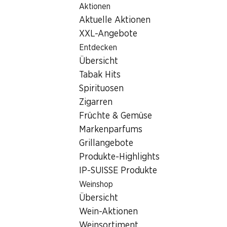
Aktionen
Table Of Content
Home
Filialsuche
Zum Hauptinhalt springen
Zum Inhaltsverzeichnis springen
Zum Hauptmenü springen
Aktuelle Aktionen
Denner Filiale Hochweidstrasse 3, 8802 Kilchberg ZH
XXL-Angebote
8802 Kilchberg ZH
Entdecken
Übersicht
Denner Filiale
Tabak Hits
Spirituosen
Zigarren
Kontakt
Früchte & Gemüse
Hochweidstrasse 3, 8802 Kilchberg ZH
Markenparfums
Grillangebote
Zur Wegbeschreibung
Produkte-Highlights
IP-SUISSE Produkte
Öffnungszeiten
Weinshop
Übersicht
Freitag
08:00 - 20:00
Wein-Aktionen
Samstag
08:00 - 20:00
Weinsortiment