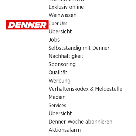
Exklusiv online
Sonntag
Weinwissen
Über Uns
Montag
Übersicht
Dienstag
Jobs
Selbstständig mit Denner
Mittwoch
Nachhaltigkeit
Donnerstag
Sponsoring
Qualität
Angebot
Werbung
Verhaltenskodex & Meldestelle
Poststelle
,
Bargeldbezug mit Post - / M-Card
Medien
Services
Übersicht
Denner Woche abonnieren
Aktionsalarm