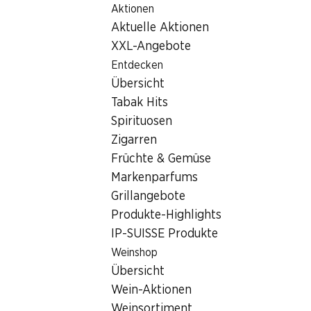
Aktionen
Table Of Content
Home
Filialsuche
Denner Filiale Schulhausstrasse 3/5, 8
Zum Hauptinhalt springen
Zum Inhaltsverzeichnis springen
Zum Hauptmenü springen
Aktuelle Aktionen
8618 Oetwil am See
XXL-Angebote
Entdecken
Denner Partner
Übersicht
Tabak Hits
Spirituosen
Kontakt
Zigarren
Schulhausstrasse 3/5, 8618 Oetwil am See
Früchte & Gemüse
+41 58 999 65 83
Markenparfums
Grillangebote
Zur Wegbeschreibung
Produkte-Highlights
IP-SUISSE Produkte
Weinshop
Öffnungszeiten
Übersicht
Freitag
Wein-Aktionen
Samstag
Weinsortiment