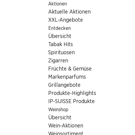
Aktionen
Table Of Content
Home
Filialsuche
Denner Filiale Im Zentrum 1, 8105 Rege
Zum Hauptinhalt springen
Zum Inhaltsverzeichnis springen
Zum Hauptmenü springen
Aktuelle Aktionen
8105 Regensdorf, Zentrum Re
XXL-Angebote
Entdecken
Denner Filiale
Übersicht
Tabak Hits
Spirituosen
Kontakt
Zigarren
Im Zentrum 1, 8105 Regensdorf
Früchte & Gemüse
Markenparfums
Zur Wegbeschreibung
Grillangebote
Produkte-Highlights
IP-SUISSE Produkte
Öffnungszeiten
Weinshop
Samstag
Übersicht
Sonntag
Wein-Aktionen
Weinsortiment