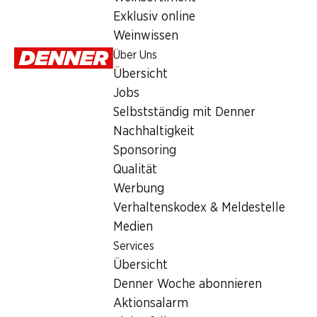
Montag
Exklusiv online
Weinwissen
Dienstag
Über Uns
Mittwoch
Übersicht
Jobs
Donnerstag
Selbstständig mit Denner
Freitag
Nachhaltigkeit
Sponsoring
Angebot
Qualität
Werbung
Humidor
,
Bargeldbezug mit Post - / M-Card
Verhaltenskodex & Meldestelle
Medien
Services
Übersicht
Denner Woche abonnieren
Aktionsalarm