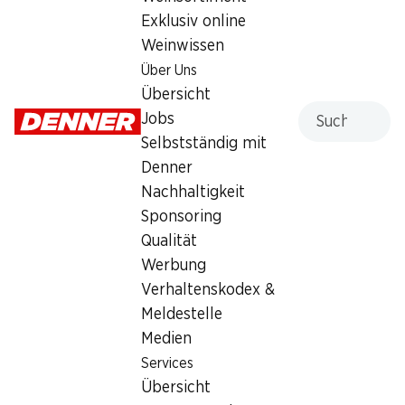
Exklusiv online
Samstag
08:00 - 20:00
Weinwissen
Sonntag
geschlossen
Über Uns
Übersicht
Montag
08:00 - 20:00
Suche
Jobs
Selbstständig mit
Dienstag
08:00 - 20:00
Denner
Mittwoch
08:00 - 20:00
Nachhaltigkeit
Sponsoring
Angebot
Qualität
Humidor
,
Bargeldbezug mit Post - / M-Card
Werbung
Verhaltenskodex &
Meldestelle
Medien
Services
Übersicht