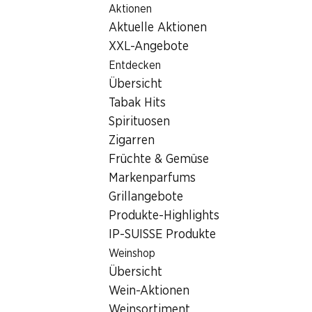
Aktionen
Table Of Content
Home
Filialsuche
Zum Hauptinhalt springen
Zum Inhaltsverzeichnis springen
Zum Hauptmenü springen
Aktuelle Aktionen
Denner Filiale Schaffhauserstr. 491, 8052 Zürich
XXL-Angebote
8052 Zürich
Entdecken
Übersicht
Denner Filiale
Tabak Hits
Spirituosen
Zigarren
Kontakt
Früchte & Gemüse
Schaffhauserstr. 491, 8052 Zürich
Markenparfums
Grillangebote
Zur Wegbeschreibung
Produkte-Highlights
IP-SUISSE Produkte
Öffnungszeiten
Weinshop
Übersicht
Donnerstag
08:00 - 20:00
Wein-Aktionen
Freitag
08:00 - 20:00
Weinsortiment