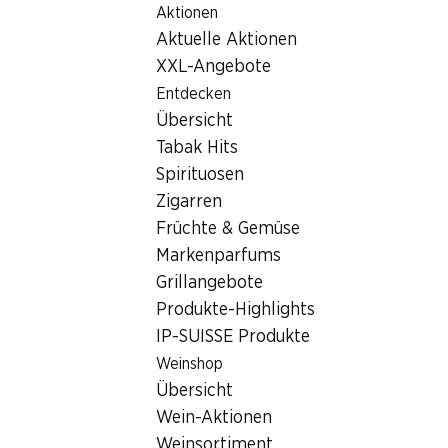
Aktionen
Table Of Content
Home
Filialsuche
Zum Hauptinhalt springen
Zum Inhaltsverzeichnis springen
Zum Hauptmenü springen
Aktuelle Aktionen
Denner Filiale Hofwiesenstrasse 350, 8050 Zürich
XXL-Angebote
8050 Zürich,
Entdecken
Übersicht
Einkaufszentrum Neumarkt
Tabak Hits
Denner Filiale
Spirituosen
Zigarren
Früchte & Gemüse
Kontakt
Markenparfums
Grillangebote
Hofwiesenstrasse 350, 8050 Zürich
Produkte-Highlights
Zur Wegbeschreibung
IP-SUISSE Produkte
Weinshop
Übersicht
Öffnungszeiten
Wein-Aktionen
Donnerstag
07:30 - 20:00
Weinsortiment