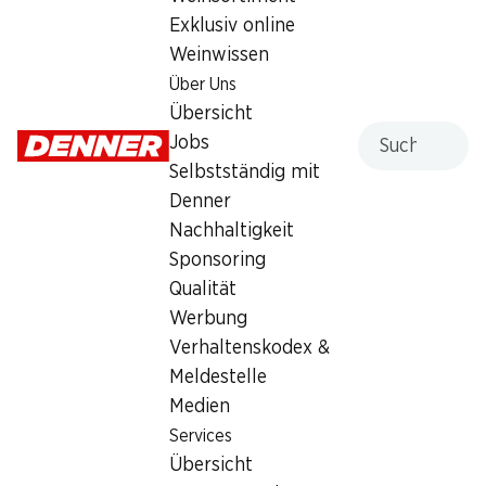
Exklusiv online
Freitag
07:30 - 20:00
Weinwissen
Samstag
07:30 - 20:00
Über Uns
Übersicht
Sonntag
geschlossen
Suche
Jobs
Montag
07:30 - 20:00
Selbstständig mit
Denner
Dienstag
07:30 - 20:00
Nachhaltigkeit
Sponsoring
Mittwoch
07:30 - 20:00
Qualität
Werbung
Angebot
Verhaltenskodex &
Humidor
,
Bargeldbezug mit Post - / M-Card
Meldestelle
Medien
Services
Übersicht