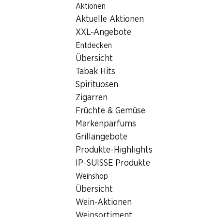
Aktionen
Table Of Content
Home
Filialsuche
Zum Hauptinhalt springen
Zum Inhaltsverzeichnis springen
Zum Hauptmenü springen
Aktuelle Aktionen
Denner Filiale Via la Val 1, 7013 Domat/Ems
XXL-Angebote
7013 Domat/Ems
Entdecken
Übersicht
Denner Filiale
Tabak Hits
Spirituosen
Zigarren
Kontakt
Früchte & Gemüse
Via la Val 1, 7013 Domat/Ems
Markenparfums
Grillangebote
Zur Wegbeschreibung
Produkte-Highlights
IP-SUISSE Produkte
Öffnungszeiten
Weinshop
Übersicht
Freitag
07:30 - 19:30
Wein-Aktionen
Samstag
07:30 - 18:00
Weinsortiment