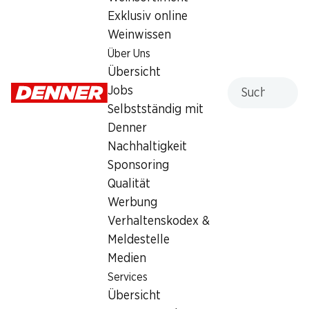
Exklusiv online
Sonntag
geschlossen
Weinwissen
Montag
07:30 - 19:30
Über Uns
Übersicht
Dienstag
07:30 - 19:30
Suche
Jobs
Selbstständig mit
Mittwoch
07:30 - 19:30
Denner
Donnerstag
07:30 - 19:30
Nachhaltigkeit
Sponsoring
Besondere Öffnungszeiten
Qualität
Sa., 15.08.2026
Geschlossen
Werbung
Verhaltenskodex &
Angebot
Meldestelle
Medien
Humidor
,
Bargeldbezug mit Post - / M-Card
Services
Übersicht