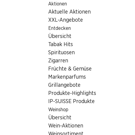
Aktionen
Table Of Content
Home
Filialsuche
Denner Filiale Zugerstrasse 15 / 17, 6
Zum Hauptinhalt springen
Zum Inhaltsverzeichnis springen
Zum Hauptmenü springen
Aktuelle Aktionen
6330 Cham, Neudorf Center 
XXL-Angebote
Entdecken
Denner Filiale
Übersicht
Tabak Hits
Spirituosen
Kontakt
Zigarren
Zugerstrasse 15 / 17, 6330 Cham
Früchte & Gemüse
Markenparfums
Zur Wegbeschreibung
Grillangebote
Produkte-Highlights
IP-SUISSE Produkte
Öffnungszeiten
Weinshop
Donnerstag
Übersicht
Freitag
Wein-Aktionen
Weinsortiment