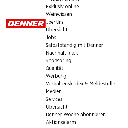
Samstag
Exklusiv online
Weinwissen
Sonntag
Über Uns
Montag
Übersicht
Jobs
Dienstag
Selbstständig mit Denner
Mittwoch
Nachhaltigkeit
Sponsoring
Besondere Öffnungszeiten
Qualität
Werbung
Sa., 15.08.2026
Verhaltenskodex & Meldestelle
Medien
Angebot
Services
Humidor
,
Bargeldbezug mit Post - / M-Card
Übersicht
Denner Woche abonnieren
Aktionsalarm