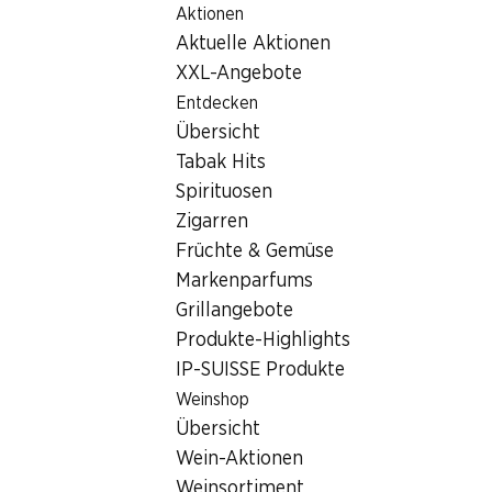
Aktionen
Table Of Content
Home
Filialsuche
Denner Filiale Mossgasse 20, 6210 Sur
Zum Hauptinhalt springen
Zum Inhaltsverzeichnis springen
Zum Hauptmenü springen
Aktuelle Aktionen
6210 Sursee, Surental Center
XXL-Angebote
Entdecken
Denner Filiale
Übersicht
Tabak Hits
Spirituosen
Kontakt
Zigarren
Mossgasse 20, 6210 Sursee
Früchte & Gemüse
Markenparfums
Zur Wegbeschreibung
Grillangebote
Produkte-Highlights
IP-SUISSE Produkte
Öffnungszeiten
Weinshop
Freitag
Übersicht
Samstag
Wein-Aktionen
Weinsortiment