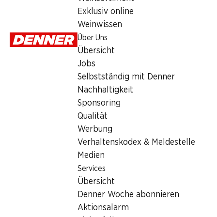
Sonntag
Exklusiv online
Weinwissen
Montag
Über Uns
Dienstag
Übersicht
Jobs
Mittwoch
Selbstständig mit Denner
Donnerstag
Nachhaltigkeit
Sponsoring
Besondere Öffnungszeiten
Qualität
Werbung
Fr., 14.08.2026
Verhaltenskodex & Meldestelle
Sa., 15.08.2026
Medien
Services
Angebot
Übersicht
Humidor
,
Bargeldbezug mit Post - / M-Card
Denner Woche abonnieren
Aktionsalarm