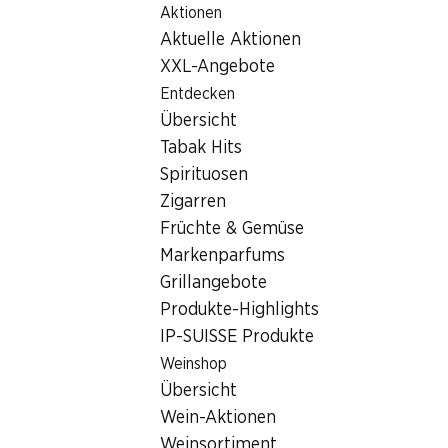
Aktionen
Table Of Content
Home
Filialsuche
Denner Filiale Wambisterstrasse 2, 541
Zum Hauptinhalt springen
Zum Inhaltsverzeichnis springen
Zum Hauptmenü springen
Aktuelle Aktionen
5412 Gebenstorf, Einkaufsze
XXL-Angebote
Entdecken
Denner Filiale
Übersicht
Tabak Hits
Spirituosen
Kontakt
Zigarren
Wambisterstrasse 2, 5412 Gebenstorf
Früchte & Gemüse
Markenparfums
Zur Wegbeschreibung
Grillangebote
Produkte-Highlights
IP-SUISSE Produkte
Öffnungszeiten
Weinshop
Freitag
Übersicht
Samstag
Wein-Aktionen
Weinsortiment