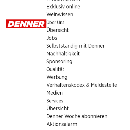
Sonntag
Exklusiv online
Weinwissen
Montag
Über Uns
Dienstag
Übersicht
Jobs
Mittwoch
Selbstständig mit Denner
Donnerstag
Nachhaltigkeit
Sponsoring
Angebot
Qualität
Werbung
Humidor
,
Bargeldbezug mit Post - / M-Card
Verhaltenskodex & Meldestelle
Medien
Services
Übersicht
Denner Woche abonnieren
Aktionsalarm