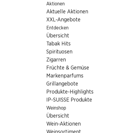
Aktionen
Table Of Content
Home
Filialsuche
Zum Hauptinhalt springen
Zum Inhaltsverzeichnis springen
Zum Hauptmenü springen
Aktuelle Aktionen
Denner Filiale Marktgasse 12, 5304 Endingen
XXL-Angebote
5304 Endingen
Entdecken
Übersicht
Denner Partner
Tabak Hits
Spirituosen
Zigarren
Kontakt
Früchte & Gemüse
Marktgasse 12, 5304 Endingen
Markenparfums
+41 58 999 65 33
Grillangebote
Produkte-Highlights
Zur Wegbeschreibung
IP-SUISSE Produkte
Weinshop
Öffnungszeiten
Übersicht
Wein-Aktionen
Freitag
06:30 - 18:30
Weinsortiment