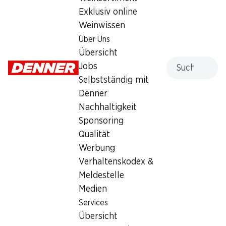
Samstag
07:00 - 16:00
Exklusiv online
Weinwissen
Sonntag
geschlossen
Über Uns
Montag
06:30 - 18:30
Übersicht
Suche
Jobs
Dienstag
06:30 - 18:30
Selbstständig mit
Denner
Mittwoch
06:30 - 18:30
Nachhaltigkeit
Donnerstag
06:30 - 18:30
Sponsoring
Qualität
Angebot
Werbung
Bargeldbezug mit Post - / M-Card
Verhaltenskodex &
Meldestelle
Medien
Services
Übersicht